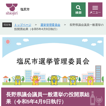
ペ
メ
ー
ニ
塩尻市
検
メ
ジ
ュ
索
ニ
の
ー
ュ
先
を
トップページ
>
選挙管理委員会
>
長野県議会議員一般選挙の
現在地
ー
頭
飛
投開票結果（令和5年4月9日執行）
で
ば
す
し
。
て
本
文
へ
本
長野県議会議員一般選挙の投開票結
文
果（令和5年4月9日執行）