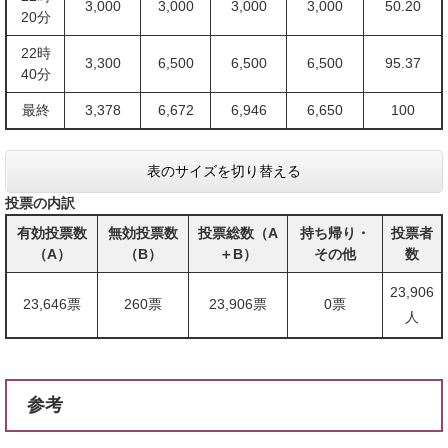
3,000
3,000
3,000
3,000
50.20
20分
22時
3,300
6,500
6,500
6,500
95.37
40分
最終
3,378
6,672
6,946
6,650
100
表のサイズを切り替える
投票の内訳
有効投票数
無効投票数
投票総数（A
持ち帰り・
投票者
（A）
（B）
＋B）
その他
数
23,906
23,646票
260票
23,906票
0票
人
参考