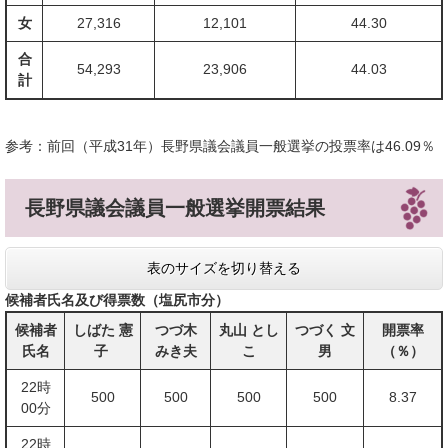
女
27,316
12,101
44.30
合
54,293
23,906
44.03
計
参考：前回（平成31年）長野県議会議員一般選挙の投票率は46.09％
長野県議会議員一般選挙開票結果
表のサイズを切り替える
候補者氏名及び得票数（塩尻市分）
候補者
しばた 憲
つづ木
丸山 とし
つづく 文
開票率
氏名
子
みき夫
こ
男
（％）
22時
500
500
500
500
8.37
00分
22時