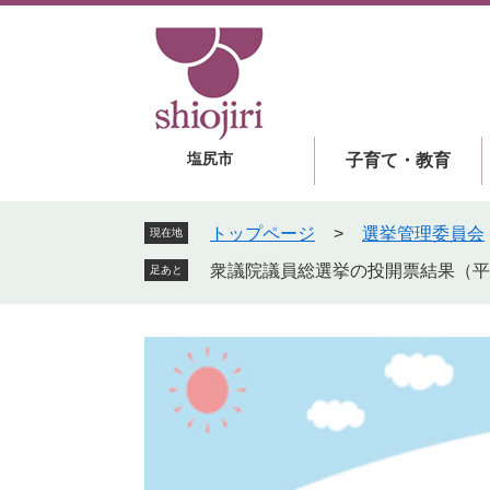
ペ
メ
ー
ニ
ジ
ュ
の
ー
先
を
頭
飛
塩尻市
子育て・教育
で
ば
す
し
。
て
トップページ
>
選挙管理委員会
現在地
本
衆議院議員総選挙の投開票結果（平成
足あと
文
へ