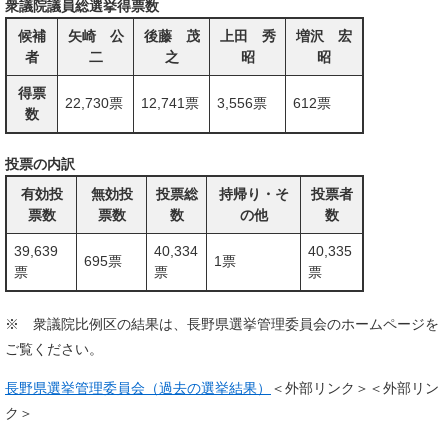
衆議院議員総選挙得票数
候補
矢崎 公
後藤 茂
上田 秀
増沢 宏
者
二
之
昭
昭
得票
22,730票
12,741票
3,556票
612票
数
投票の内訳
有効投
無効投
投票総
持帰り・そ
投票者
票数
票数
数
の他
数
39,639
40,334
40,335
695票
1票
票
票
票
※ 衆議院比例区の結果は、長野県選挙管理委員会のホームページを
ご覧ください。
長野県選挙管理委員会（過去の選挙結果）
＜外部リンク＞
＜外部リン
ク＞