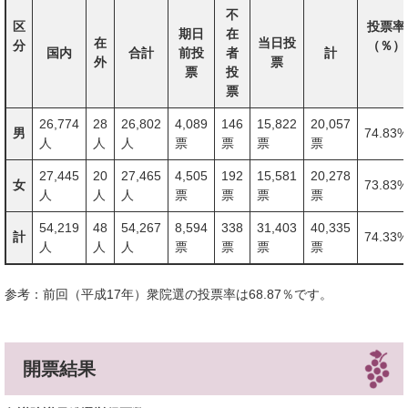
不
区
投票率
期日
在
在
当日投
分
（％）
国内
合計
前投
者
計
外
票
票
投
票
26,774
28
26,802
4,089
146
15,822
20,057
男
74.83%
人
人
人
票
票
票
票
27,445
20
27,465
4,505
192
15,581
20,278
女
73.83%
人
人
人
票
票
票
票
54,219
48
54,267
8,594
338
31,403
40,335
計
74.33%
人
人
人
票
票
票
票
参考：前回（平成17年）衆院選の投票率は68.87％です。
開票結果