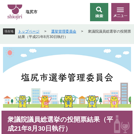
ペ
メ
ー
ニ
塩尻市
検
メ
ジ
ュ
索
ニ
の
ー
ュ
先
を
トップページ
>
選挙管理委員会
>
衆議院議員総選挙の投開票
現在地
ー
頭
飛
結果（平成21年8月30日執行）
で
ば
す
し
。
て
本
文
へ
本
衆議院議員総選挙の投開票結果（平
文
成21年8月30日執行）