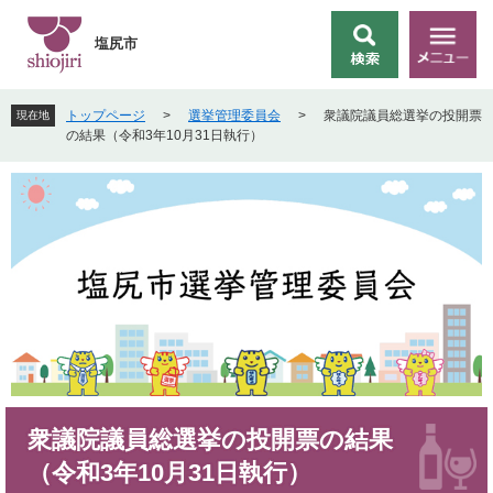
ペ
メ
ー
ニ
塩尻市
検
メ
ジ
ュ
索
ニ
の
ー
ュ
先
を
トップページ
>
選挙管理委員会
>
衆議院議員総選挙の投開票
現在地
ー
頭
飛
の結果（令和3年10月31日執行）
で
ば
す
し
。
て
本
文
へ
本
衆議院議員総選挙の投開票の結果
文
（令和3年10月31日執行）