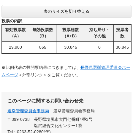
表のサイズを切り替える
投票の内訳
有効投票数
無効投票数
投票総数
持ち帰り・
投票者
（A）
（B）
（A+B）
その他
数
29,980
865
30,845
0
30,845
※比例代表の投開票結果につきましては、
長野県選挙管理委員会ホー
ムページ
＜外部リンク＞
をご覧ください。
このページに関するお問い合わせ先
選挙管理委員会事務局
選挙管理委員会事務局
〒399-0738
長野県塩尻市大門七番町4番3号
塩尻総合文化センター1階
Tel：0263-52-0280(代)