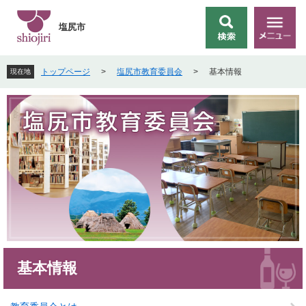
ペ
メ
ー
ニ
塩尻市
検
メ
ジ
ュ
索
ニ
の
ー
ュ
先
を
トップページ
>
塩尻市教育委員会
>
基本情報
現在地
ー
頭
飛
で
ば
す
し
。
て
本
文
へ
本
基本情報
文