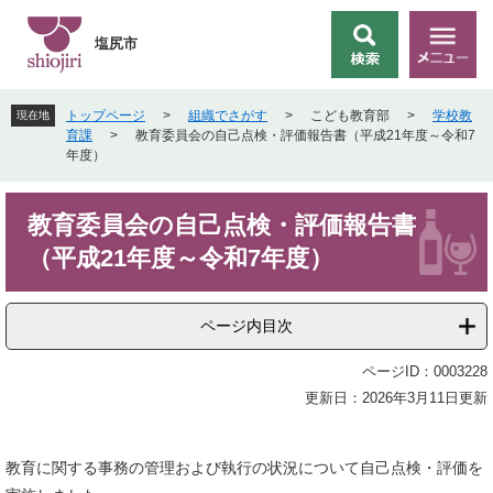
ペ
メ
ー
ニ
塩尻市
検
メ
ジ
ュ
索
ニ
の
ー
ュ
先
を
トップページ
>
組織でさがす
>
こども教育部
>
学校教
現在地
ー
頭
飛
育課
>
教育委員会の自己点検・評価報告書（平成21年度～令和7
で
ば
年度）
す
し
。
て
本
本
教育委員会の自己点検・評価報告書
文
文
（平成21年度～令和7年度）
へ
ページ内目次
ページID：0003228
更新日：2026年3月11日更新
教育に関する事務の管理および執行の状況について自己点検・評価を