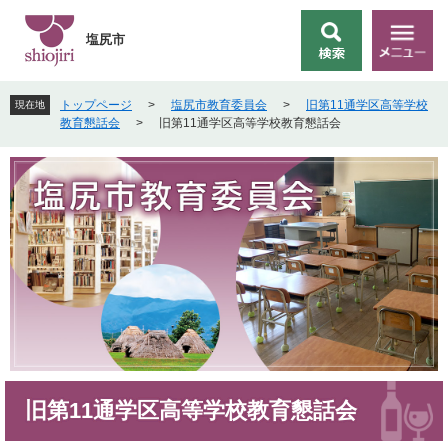
ペ
メ
ー
ニ
塩尻市
検
メ
ジ
ュ
索
ニ
の
ー
ュ
先
を
トップページ
>
塩尻市教育委員会
>
旧第11通学区高等学校
現在地
ー
頭
飛
教育懇話会
>
旧第11通学区高等学校教育懇話会
で
ば
す
し
。
て
本
文
へ
本
旧第11通学区高等学校教育懇話会
文