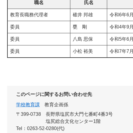
職名
氏名
教育長職務代理者
碓井 邦雄
令和6年6月
委員
甕 剛
令和4年9月
委員
八島 思保
令和5年6月
委員
小松 裕美
令和7年7月
このページに関するお問い合わせ先
学校教育課
教育企画係
〒399-0738
長野県塩尻市大門七番町4番3号
塩尻総合文化センター1階
Tel：0263-52-0280(代)