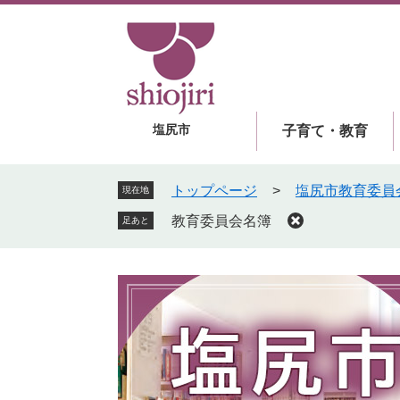
ペ
メ
ー
ニ
ジ
ュ
の
ー
先
を
頭
飛
塩尻市
子育て・教育
で
ば
す
し
。
て
トップページ
>
塩尻市教育委員
現在地
本
教育委員会名簿
足あと
文
へ