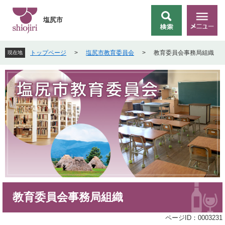
ペ
メ
ー
ニ
塩尻市
検
メ
ジ
ュ
索
ニ
の
ー
ュ
先
を
トップページ
>
塩尻市教育委員会
>
教育委員会事務局組織
現在地
ー
頭
飛
で
ば
す
し
。
て
本
文
へ
本
教育委員会事務局組織
文
ページID：0003231