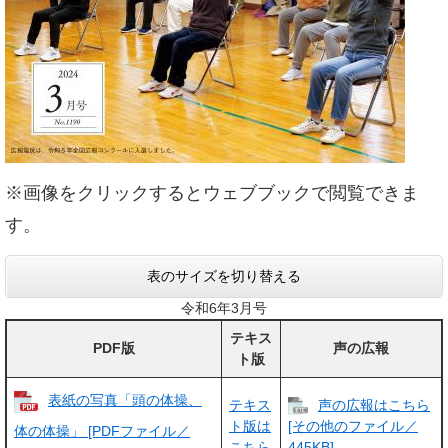
※画像をクリックするとウェブブックで閲覧できま
す。
表のサイズを切り替える
令和6年3月号
テキス
PDF版
声の広報
ト版
表紙の写真「頭の体操、
テキス
声の広報はこちら
ト版は
[その他のファイル／
体の体操」 [PDFファイル／
こちら
445KB]