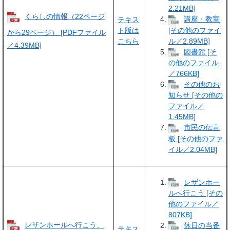
2.21MB]
くらしの情報（22ページ
講座・教室
テキス
ト版は
[その他のファイ
から29ページ） [PDFファイル
こちら
ル／2.89MB]
／4.39MB]
図書館 [そ
の他のファイル
／766KB]
その他のお
知らせ [その他の
ファイル／
1.45MB]
市民の伝言
板 [その他のファ
イル／2.04MB]
レザンホー
ルへ行こう [その
他のファイル／
807KB]
レザンホールへ行こう、
休日の当番
テキス