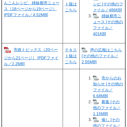
んこんレシピ、姉妹都市ニュー
ト版は
シピ [その他のフ
ス（18ページから19ページ）
こちら
ァイル／486KB]
[PDFファイル／4.52MB]
姉妹都市ニ
ュース [その他の
ファイル／
401KB]
市政トピックス（20ペー
テキス
声の広報はこちら
ト版は
[その他のファイル／
ジから21ページ） [PDFファイ
こちら
2.55MB]
ル／2.2MB]
市からのお
知らせ [その他の
ファイル／
6.68MB]
募集 [その
他のファイル／
1.15MB]
催し [その
他のファイル／