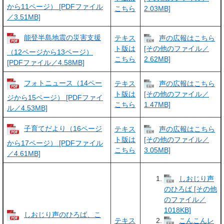
から11ページ） [PDFファイル
こちら
2.03MB]
／3.51MB]
能登半島地震の災害支援
テキス
声の広報はこちら
ト版は
[その他のファイル／
（12ページから13ページ）
こちら
2.62MB]
[PDFファイル／4.58MB]
フォトニュース（14ペー
テキス
声の広報はこちら
ト版は
[その他のファイル／
ジから15ページ） [PDFファイ
こちら
1.47MB]
ル／4.53MB]
子育てだより（16ページ
テキス
声の広報はこちら
ト版は
[その他のファイル／
から17ページ） [PDFファイル
こちら
3.05MB]
／4.61MB]
しおじり声
のひろば [その他
のファイル／
1018KB]
しおじり声のひろば、こ
テキス
こんこんレ