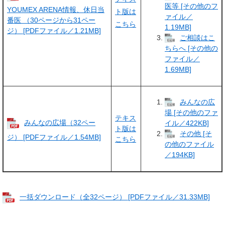
医等 [その他のフ
YOUMEX ARENA情報、休日当
ト版は
ァイル／
番医 （30ページから31ペー
こちら
1.19MB]
ジ） [PDFファイル／1.21MB]
ご相談はこ
ちらへ [その他の
ファイル／
1.69MB]
みんなの広
場 [その他のファ
テキス
みんなの広場（32ペー
イル／422KB]
ト版は
その他 [そ
ジ） [PDFファイル／1.54MB]
こちら
の他のファイル
／194KB]
一括ダウンロード（全32ページ） [PDFファイル／31.33MB]