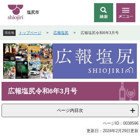
ペ
メ
ー
ニ
塩尻市
検
メ
ジ
ュ
索
ニ
の
ー
ュ
先
を
トップページ
>
広報塩尻
>
広報塩尻令和6年3月号
現在地
ー
頭
飛
で
ば
す
し
。
て
本
文
へ
本
広報塩尻令和6年3月号
文
ページ内目次
ページID：0038596
更新日：2024年2月29日更新