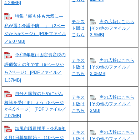
4.29MB]
特集「頭も体も元気に―
テキス
声の広報はこちら
私が選ぶ介護予防 ―」（2ペー
ト版は
[その他のファイル／
ジから5ページ） [PDFファイル
こちら
3.5MB]
／5.07MB]
令和6年度は固定資産税の
テキス
声の広報はこちら
評価替えの年です（6ページか
ト版は
[その他のファイル／
ら7ページ） [PDFファイル／
こちら
3.05MB]
1.37MB]
自分と家族のためにがん
テキス
声の広報はこちら
検診を受けましょう（8ページ
ト版は
[その他のファイル／
から9ページ） [PDFファイル／
こちら
2MB]
2.07MB]
塩尻市職員採用－令和6年
テキス
声の広報はこちら
3 月1日募集開始－（10ページ
ト版は
[その他のファイル／