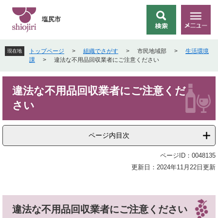
ペ
メ
ー
ニ
塩尻市
検
メ
ジ
ュ
索
ニ
の
ー
ュ
先
を
トップページ
>
組織でさがす
>
市民地域部
>
生活環境
現在地
ー
頭
飛
課
>
違法な不用品回収業者にご注意ください
で
ば
す
し
本
。
て
違法な不用品回収業者にご注意くだ
文
本
さい
文
へ
ページ内目次
ページID：0048135
更新日：2024年11月22日更新
違法な不用品回収業者にご注意ください