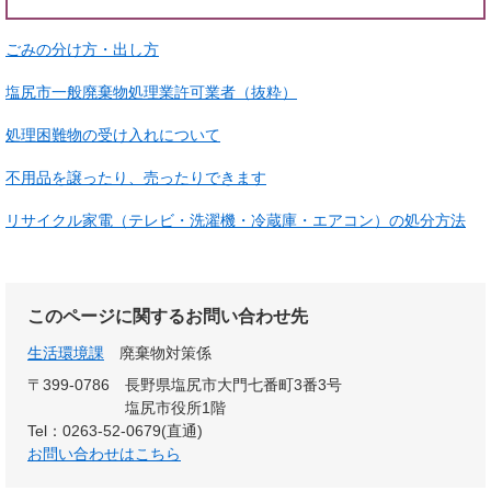
ごみの分け方・出し方
塩尻市一般廃棄物処理業許可業者（抜粋）
処理困難物の受け入れについて
不用品を譲ったり、売ったりできます
リサイクル家電（テレビ・洗濯機・冷蔵庫・エアコン）の処分方法
このページに関するお問い合わせ先
生活環境課
廃棄物対策係
〒399-0786
長野県塩尻市大門七番町3番3号
塩尻市役所1階
Tel：0263-52-0679(直通)
お問い合わせはこちら