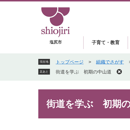
ペ
メ
ー
ニ
ジ
ュ
の
ー
先
を
頭
飛
塩尻市
子育て・教育
で
ば
す
し
。
て
トップページ
>
組織でさがす
現在地
本
街道を学ぶ 初期の中山道
足あと
文
へ
本
文
街道を学ぶ 初期