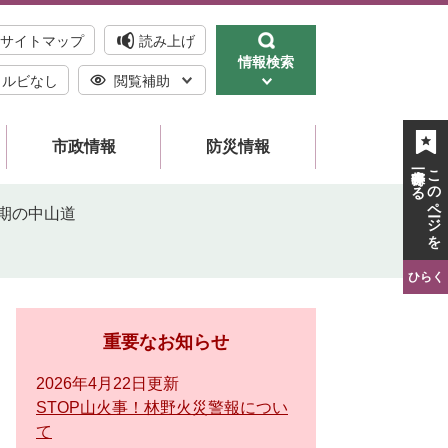
サイトマップ
読み上げ
情報検索
ルビなし
閲覧補助
市政情報
防災情報
一時保存する
このページを
期の中山道
ひらく
重要なお知らせ
2026年4月22日更新
STOP山火事！林野火災警報につい
て