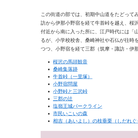
この街道の部では、初期中山道をたどって
訪から伊那小野宿を経て牛首峠を越え、桜
付近から南に入った所に、江戸時代には「
るが、小学校校舎、桑崎神社や石仏が往時
つつ、小野宿を経て三郡（筑摩・諏訪・伊
桜沢の馬頭観音
桑崎集落跡
牛首峠（一里塚）
小野宿問屋
小野峠と三沢峠
三郡の辻
塩嶺王城パークライン
市民いこいの森
相吉（あいよし）の枝垂栗（しだれぐ