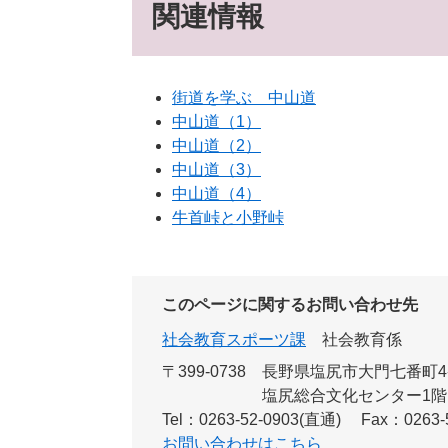
関連情報
街道を学ぶ 中山道
中山道（1）
中山道（2）
中山道（3）
中山道（4）
牛首峠と小野峠
このページに関するお問い合わせ先
社会教育スポーツ課
社会教育係
〒399-0738
長野県塩尻市大門七番町4
塩尻総合文化センター1階
Tel：0263-52-0903(直通)
Fax：0263-
お問い合わせはこちら