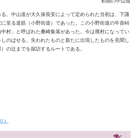
初期の中山道
みる。中山道が大久保長安によって定められた当初は、下諏
沢に至る道筋（小野街道）であった。この小野街道の牛首峠
山中村」と呼ばれた桑崎集落があった。今は廃村になってい
をしのばせる。失われたものと新たに出現したものを見聞し
那）の辻までを探訪するルートである。
り）