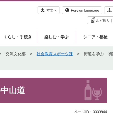
本文へ
Foreign language
ルビ振り
くらし・手続き
楽しむ・学ぶ
シニア・福祉
>
交流文化部
>
社会教育スポーツ課
>
街道を学ぶ 初
の中山道
ページID：0003944