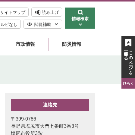
サイトマップ
読み上げ
情報検索
ルビなし
閲覧補助
市政情報
防災情報
一時保存する
このページを
ひらく
連絡先
〒399-0786
長野県塩尻市大門七番町3番3号
塩尻市役所3階