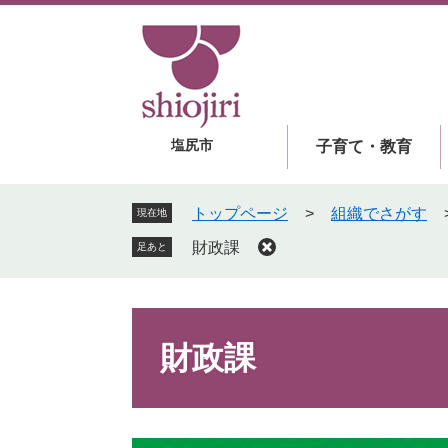
ペ
メ
ー
ニ
ジ
ュ
の
ー
先
を
頭
飛
塩尻市
子育て・教育
で
ば
す
し
。
て
トップページ
>
組織でさがす
現在地
本
財政課
足あと
文
へ
本
文
財政課