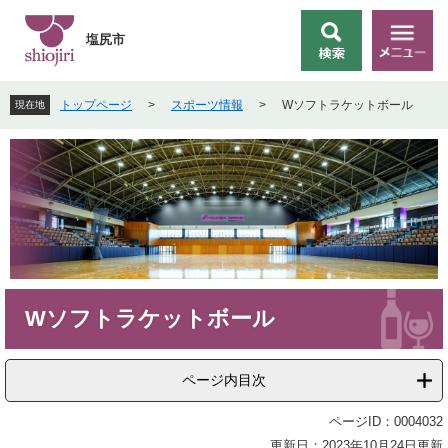
ペ
メ
ー
ニ
塩尻市
検
メ
ジ
ュ
索
ニ
の
ー
ュ
先
を
トップページ
>
スポーツ情報
>
Wソフトラケットボール
現在地
ー
頭
飛
で
ば
す
し
。
て
本
文
へ
本
Wソフトラケットボール
文
ページ内目次
ページID：0004032
更新日：2023年10月24日更新