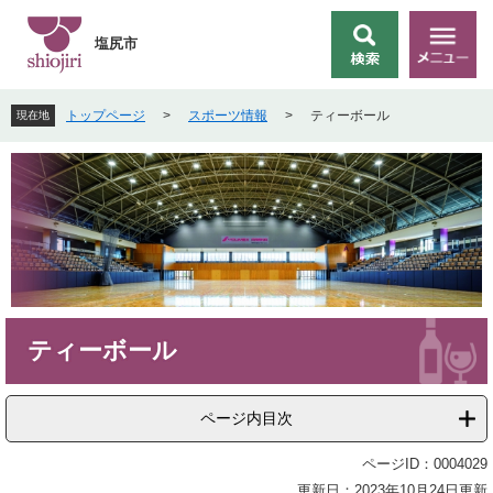
ペ
メ
ー
ニ
塩尻市
検
メ
ジ
ュ
索
ニ
の
ー
ュ
先
を
トップページ
>
スポーツ情報
>
ティーボール
現在地
ー
頭
飛
で
ば
す
し
。
て
本
文
へ
本
ティーボール
文
ページ内目次
ページID：0004029
更新日：2023年10月24日更新