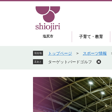
ペ
メ
ー
ニ
ジ
ュ
の
ー
先
を
頭
飛
塩尻市
子育て・教育
で
ば
す
し
。
て
トップページ
>
スポーツ情報
現在地
本
ターゲットバードゴルフ
足あと
文
へ