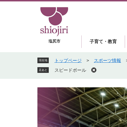
ペ
メ
ー
ニ
ジ
ュ
の
ー
先
を
頭
飛
塩尻市
子育て・教育
で
ば
す
し
。
て
トップページ
>
スポーツ情報
現在地
本
スピードボール
足あと
文
へ