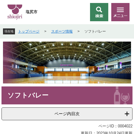
ペ
メ
ー
ニ
塩尻市
検
メ
ジ
ュ
索
ニ
の
ー
ュ
先
を
トップページ
>
スポーツ情報
>
ソフトバレー
現在地
ー
頭
飛
で
ば
す
し
。
て
本
文
へ
本
ソフトバレー
文
ページ内目次
ページID：0004022
更新日：2023年10月24日更新