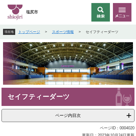
ペ
メ
ー
ニ
塩尻市
検
メ
ジ
ュ
索
ニ
の
ー
ュ
先
を
トップページ
>
スポーツ情報
>
セイフティーダーツ
現在地
ー
頭
飛
で
ば
す
し
。
て
本
文
へ
本
セイフティーダーツ
文
ページ内目次
ページID：0004020
更新日：2023年10月24日更新