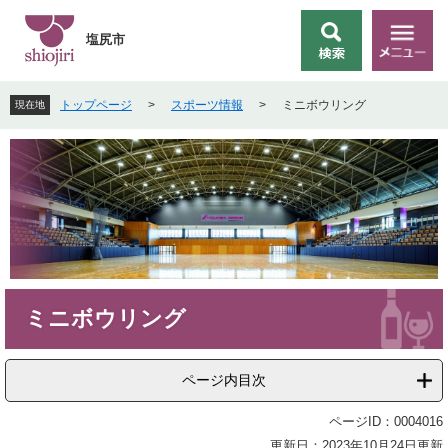
ペ
メ
ー
ニ
塩尻市
検
メ
ジ
ュ
索
ニ
の
ー
ュ
先
を
トップページ
>
スポーツ情報
>
ミニボウリング
現在地
ー
頭
飛
で
ば
す
し
。
て
本
文
へ
本
ミニボウリング
文
ページ内目次
ページID：0004016
更新日：2023年10月24日更新