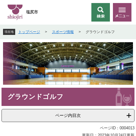
ペ
メ
ー
ニ
塩尻市
検
メ
ジ
ュ
索
ニ
の
ー
ュ
先
を
トップページ
>
スポーツ情報
>
グラウンドゴルフ
現在地
ー
頭
飛
で
ば
す
し
。
て
本
文
へ
本
グラウンドゴルフ
文
ページ内目次
ページID：0004013
更新日：2023年10月24日更新