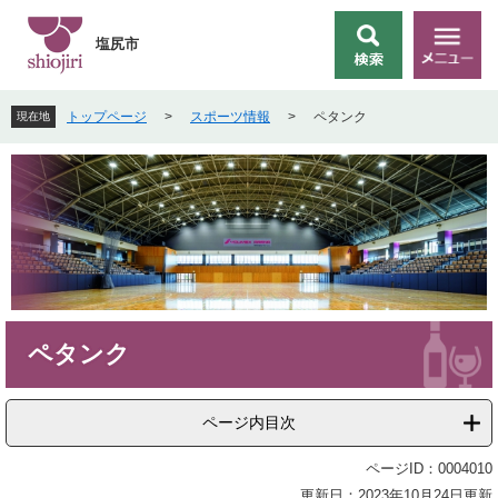
ペ
メ
ー
ニ
塩尻市
検
メ
ジ
ュ
索
ニ
の
ー
ュ
先
を
トップページ
>
スポーツ情報
>
ペタンク
現在地
ー
頭
飛
で
ば
す
し
。
て
本
文
へ
本
ペタンク
文
ページ内目次
ページID：0004010
更新日：2023年10月24日更新