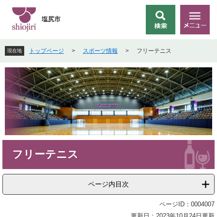
ペ
メ
ー
ニ
塩尻市
検
メ
ジ
ュ
索
ニ
の
ー
ュ
先
を
トップページ
>
スポーツ情報
>
フリーテニス
現在地
ー
頭
飛
で
ば
す
し
。
て
本
文
へ
本
フリーテニス
文
ページ内目次
ページID：0004007
更新日：2023年10月24日更新