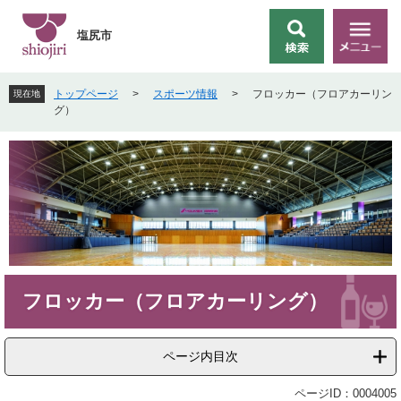
ペ
メ
ー
ニ
塩尻市
検
メ
ジ
ュ
索
ニ
の
ー
ュ
先
を
トップページ
>
スポーツ情報
>
フロッカー（フロアカーリン
現在地
ー
頭
飛
グ）
で
ば
す
し
。
て
本
文
へ
本
フロッカー（フロアカーリング）
文
ページ内目次
ページID：0004005