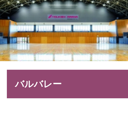
本
文
バルバレー