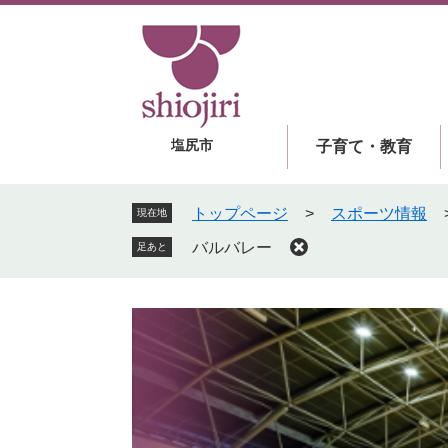
ペ
メ
ー
ニ
ジ
ュ
の
ー
先
を
頭
飛
塩尻市
子育て・教育
で
ば
す
し
。
て
トップページ
>
スポーツ情報
現在地
本
バルバレー
足あと
文
へ