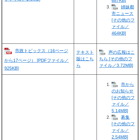
687KB]
姉妹都
市ニュース
[その他のフ
ァイル／
464KB]
市政トピックス（16ページ
テキスト
声の広報はこ
版はこち
ちら [その他のフ
から17ページ） [PDFファイル／
ら
ァイル／3.72MB]
925KB]
市から
のお知らせ
[その他のフ
ァイル／
5.14MB]
募集
[その他のフ
ァイル／
2.54MB]