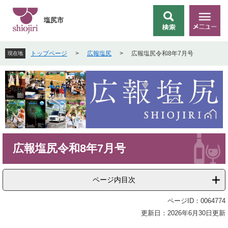
ペ
メ
ー
ニ
塩尻市
検
メ
ジ
ュ
索
ニ
の
ー
ュ
先
を
トップページ
>
広報塩尻
>
広報塩尻令和8年7月号
現在地
ー
頭
飛
で
ば
す
し
。
て
本
文
へ
本
広報塩尻令和8年7月号
文
ページ内目次
ページID：0064774
更新日：2026年6月30日更新