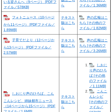
いる皆さんへ（9ページ） [PDFフ
ら
ァイル／1.36MB]
ァイル／578KB]
フォトニュース（10ページ
テキスト
声の広報はこ
版はこち
ちら [その他のフ
から11ページ） [PDFファイル／
ら
ァイル／1.82MB]
1.89MB]
子育てだより（12ページか
テキスト
声の広報はこ
版はこち
ちら [その他のフ
ら13ページ） [PDFファイル／
ら
ァイル／3.26MB]
2.57MB]
しおじ
り声のひろ
ば [その他
のファイル
／1.11MB]
こんこ
しおじり声のひろば、こん
テキスト
んレシピ
こんレシピ、姉妹都市ニュース
版はこち
[その他のフ
（14ページから15ページ） [PDF
ら
ァイル／
ファイル／1.6MB]