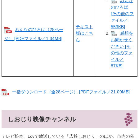
みんな
のひろば
[その他のフ
ァイル／
テキスト
553KB]
みんなのひろば（28ペー
版はこち
感想を
ジ） [PDFファイル／1.34MB]
ら
お聞かせく
ださい [そ
の他のファ
イル／
87KB]
一括ダウンロード（全28ページ） [PDFファイル／21.09MB]
しおじり映像チャンネル
テレビ松本、Lcvで放送している「広報しおじり」のほか、市内の催