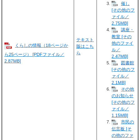
催し
[その他のフ
ァイル／
2.75MB]
講座・
教室 [その
テキスト
他のファイ
くらしの情報（18ページか
版はこち
ル／
ら
ら25ページ） [PDFファイル／
2.47MB]
2.87MB]
図書館
[その他のフ
ァイル／
2.1MB]
その他
のお知らせ
[その他のフ
ァイル／
1.15MB]
市民の
伝言板 [そ
の他のファ