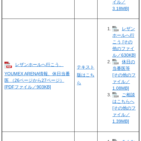
イル／
3.18MB]
レザン
ホールへ行
こう [その
他のファイ
ル／630KB]
休日の
レザンホールへ行こう、
テキスト
当番医等
YOUMEX ARENA情報、休日当番
版はこち
[その他のフ
医 （26ページから27ページ）
ァイル／
ら
[PDFファイル／903KB]
1.08MB]
ご相談
はこちらへ
[その他のフ
ァイル／
1.39MB]