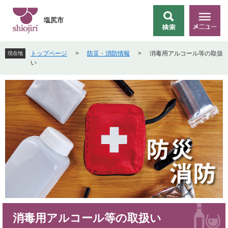
ペ
メ
ー
ニ
塩尻市
検
メ
ジ
ュ
索
ニ
の
ー
ュ
先
を
トップページ
>
防災・消防情報
>
消毒用アルコール等の取扱
現在地
ー
頭
飛
い
で
ば
す
し
。
て
本
文
へ
本
消毒用アルコール等の取扱い
文