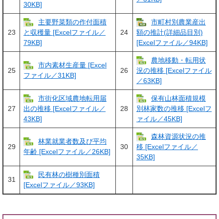
30KB]
主要野菜類の作付面積
市町村別農業産出
23
24
と収穫量 [Excelファイル／
額の推計(詳細品目別)
79KB]
[Excelファイル／94KB]
農地移動・転用状
市内素材生産量 [Excel
25
26
況の推移 [Excelファイル
ファイル／31KB]
／63KB]
市街化区域農地転用届
保有山林面積規模
27
28
出の推移 [Excelファイル／
別林家数の推移 [Excelフ
43KB]
ァイル／45KB]
森林資源状況の推
林業就業者数及び平均
29
30
移 [Excelファイル／
年齢 [Excelファイル／26KB]
35KB]
民有林の樹種別面積
31
[Excelファイル／93KB]