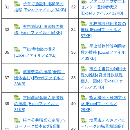
ファミリーサポート
子育て施設利用状況の
31
32
センター登録者状況
推移 [Excelファイル／34KB]
[Excelファイル／12KB]
学校施設利用者数の
有料施設利用者数の推
33
34
推移 [Excelファイル／
移 [Excelファイル／54KB]
57KB]
平出博物館等利用者
平出博物館の概況
35
36
数の推移 [Excelファイル
[Excelファイル／27KB]
／39KB]
​市立図書館の利用状
蔵書数等の推移(全館・
況の推移(貸出冊数概況
37
38
団体含む) [Excelファイル／
個人・団体) [Excelファ
38KB]
イル／35KB]
古田晁記念館入館者数
指定機関・種別文化
39
40
の推移 [Excelファイル／
財 [Excelファイル／
31KB]
29KB]
松本公共職業安定所(ハ
塩尻市ふるさとハロ
ローワーク松本)の職業相
ーワークの職業相談紹介
41
42