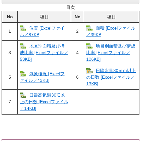
目次
No
項目
No
項目
位置 [Excelファイ
面積 [Excelファイル
1
2
ル／87KB]
／39KB]
地区別面積及び構
地目別面積及び構成
3
4
成比率 [Excelファイル／
比率 [Excelファイル／
53KB]
106KB]
日降水量30ｍｍ以上
気象概況 [Excelフ
5
6
の日数 [Excelファイル／
ァイル／43KB]
13KB]
日最高気温30℃以
7
上の日数 [Excelファイル
／14KB]