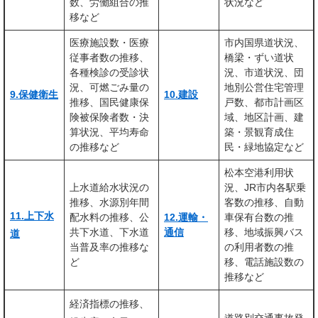
数、労働組合の推
状況など
移など
医療施設数・医療
市内国県道状況、
従事者数の推移、
橋梁・ずい道状
各種検診の受診状
況、市道状況、団
況、可燃ごみ量の
地別公営住宅管理
9.保健衛生
10.建設
推移、国民健康保
戸数、都市計画区
険被保険者数・決
域、地区計画、建
算状況、平均寿命
築・景観育成住
の推移など
民・緑地協定など
松本空港利用状
上水道給水状況の
況、JR市内各駅乗
推移、水源別年間
客数の推移、自動
11.上下水
配水料の推移、公
12.運輸・
車保有台数の推
共下水道、下水道
通信
移、地域振興バス
道
当普及率の推移な
の利用者数の推
ど
移、電話施設数の
推移など
経済指標の推移、