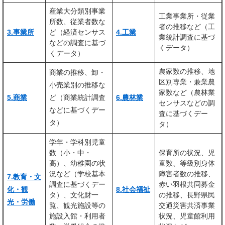
産業大分類別事業
工業事業所・従業
所数、従業者数な
者の推移など（工
3.事業所
ど（経済センサス
4.工業
業統計調査に基づ
などの調査に基づ
くデータ）
くデータ）
農家数の推移、地
商業の推移、卸・
区別専業・兼業農
小売業別の推移な
家数など（農林業
5.商業
ど（商業統計調査
6.農林業
センサスなどの調
などに基づくデー
査に基づくデー
タ）
タ）
学年・学科別児童
数（小・中・
保育所の状況、児
高）、幼稚園の状
童数、等級別身体
況など（学校基本
障害者数の推移、
7.教育・文
調査に基づくデー
赤い羽根共同募金
化・観
8.社会福祉
タ）、文化財一
の推移、長野県民
光・労働
覧、観光施設等の
交通災害共済事業
施設入館・利用者
状況、児童館利用