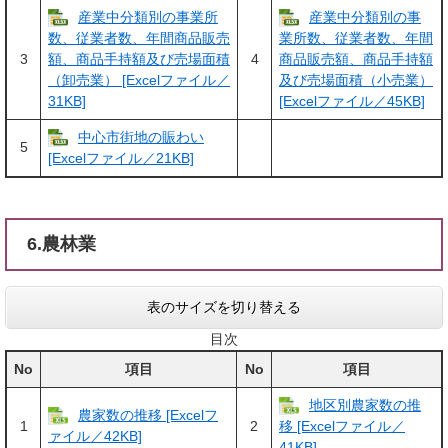
産業中分類別の事業所
産業中分類別の事
数、従業者数、年間商品販売
業所数、従業者数、年間
3
4
額、商品手持額及び売場面積
商品販売額、商品手持額
（卸売業） [Excelファイル／
及び売場面積（小売業）
31KB]
[Excelファイル／45KB]
中心市街地の賑わい
5
[Excelファイル／21KB]
6.農林業
表のサイズを切り替える
目次
No
項目
No
項目
地区別農家数の推
農家数の推移 [Excelフ
1
2
移 [Excelファイル／
ァイル／42KB]
41KB]