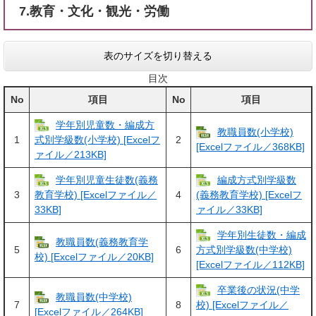
7.教育・文化・観光・労働
表のサイズを切り替える
目次
No
項目
No
項目
学年別児童数・編成方
教職員数(小学校)
1
2
式別学級数(小学校) [Excelフ
[Excelファイル／368KB]
ァイル／213KB]
学年別児童生徒数(義務
編成方式別学級数
3
4
教育学校) [Excelファイル／
(義務教育学校) [Excelフ
33KB]
ァイル／33KB]
学年別生徒数・編成
教職員数(義務教育学
5
6
方式別学級数(中学校)
校) [Excelファイル／20KB]
[Excelファイル／112KB]
卒業後の状況(中学
教職員数(中学校)
7
8
校) [Excelファイル／
[Excelファイル／264KB]