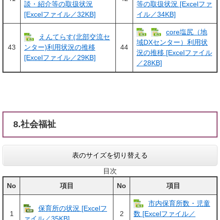
談・紹介等の取扱状況
等の取扱状況 [Excelファ
[Excelファイル／32KB]
イル／34KB]
core塩尻（地
えんてらす(北部交流セ
域DXセンター）利用状
43
44
ンター)利用状況の推移
況の推移 [Excelファイル
[Excelファイル／29KB]
／28KB]
8.社会福祉
表のサイズを切り替える
目次
No
項目
No
項目
市内保育所数・児童
保育所の状況 [Excelフ
1
2
数 [Excelファイル／
ァイル／35KB]