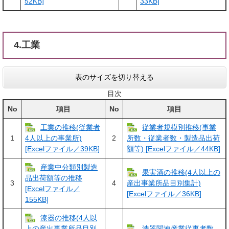
52KB]
33KB]
4.工業
表のサイズを切り替える
目次
No
項目
No
項目
工業の推移(従業者
従業者規模別推移(事業
1
2
4人以上の事業所)
所数・従業者数・製造品出荷
[Excelファイル／39KB]
額等) [Excelファイル／44KB]
産業中分類別製造
果実酒の推移(4人以上の
品出荷額等の推移
3
4
産出事業所品目別集計)
[Excelファイル／
[Excelファイル／36KB]
155KB]
漆器の推移(4人以
漆器関連産業従事者数
上の産出事業所品目別