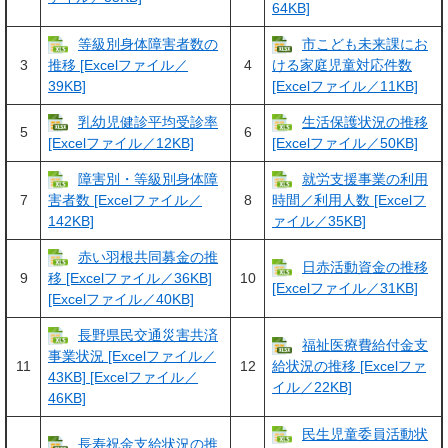
64KB]
等級別身体障害者数の
市こども未来課にお
3
4
推移 [Excelファイル／
ける家庭児童対応件数
39KB]
[Excelファイル／11KB]
乳幼児健診平均受診率
生活保護状況の推移
5
6
[Excelファイル／12KB]
[Excelファイル／50KB]
障害別・等級別身体障
就労支援事業の利用
7
8
害者数 [Excelファイル／
時間／利用人数 [Excelフ
142KB]
ァイル／35KB]
赤い羽根共同募金の推
日赤活動資金の推移
9
10
移 [Excelファイル／36KB]
[Excelファイル／31KB]
[Excelファイル／40KB]
長野県民交通災害共済
福祉医療費給付金支
事業状況 [Excelファイル／
11
12
給状況の推移 [Excelファ
43KB] [Excelファイル／
イル／22KB]
46KB]
民生児童委員活動状
長寿祝金支給状況の推