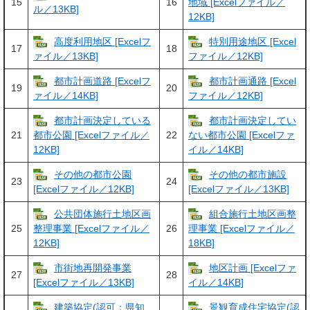
15
16
地域 [Excelファイル／
ル／13KB]
12KB]
高度利用地区 [Excelフ
特別用途地区 [Excel
17
18
ァイル／13KB]
ファイル／12KB]
都市計画道路 [Excelフ
都市計画通路 [Excel
19
20
ァイル／14KB]
ファイル／12KB]
都市計画決定している
都市計画決定してい
21
22
都市公園 [Excelファイル／
ない都市公園 [Excelファ
12KB]
イル／14KB]
その他の都市公園
その他の都市施設
23
24
[Excelファイル／12KB]
[Excelファイル／13KB]
公共団体施行土地区画
組合施行土地区画整
25
26
整理事業 [Excelファイル／
理事業 [Excelファイル／
12KB]
18KB]
市街地再開発事業
地区計画 [Excelファ
27
28
[Excelファイル／13KB]
イル／14KB]
建築協定(認可：県知
景観育成住宅協定(認