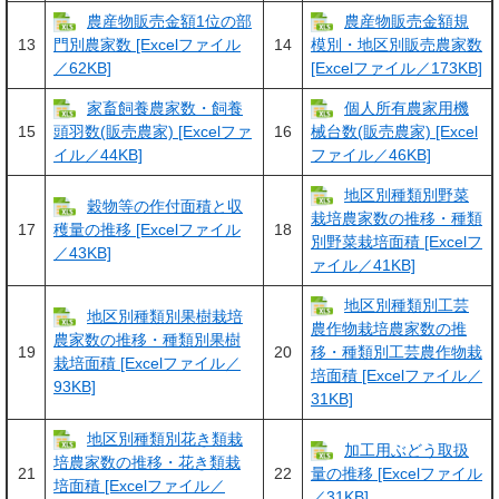
農産物販売金額1位の部
農産物販売金額規
13
14
門別農家数 [Excelファイル
模別・地区別販売農家数
／62KB]
[Excelファイル／173KB]
家畜飼養農家数・飼養
個人所有農家用機
15
16
頭羽数(販売農家) [Excelファ
械台数(販売農家) [Excel
イル／44KB]
ファイル／46KB]
地区別種類別野菜
穀物等の作付面積と収
栽培農家数の推移・種類
17
18
穫量の推移 [Excelファイル
別野菜栽培面積 [Excelフ
／43KB]
ァイル／41KB]
地区別種類別工芸
地区別種類別果樹栽培
農作物栽培農家数の推
農家数の推移・種類別果樹
19
20
移・種類別工芸農作物栽
栽培面積 [Excelファイル／
培面積 [Excelファイル／
93KB]
31KB]
地区別種類別花き類栽
加工用ぶどう取扱
培農家数の推移・花き類栽
21
22
量の推移 [Excelファイル
培面積 [Excelファイル／
／31KB]