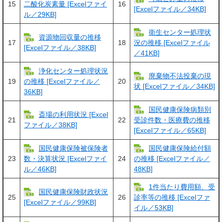
15
16
二酸化炭素量 [Excelファイ
[Excelファイル／34KB]
ル／29KB]
衛生センター処理状
資源物回収量の推移
17
18
況の推移 [Excelファイル
[Excelファイル／38KB]
／41KB]
浄化センター処理状況
廃棄物不法投棄の現
19
20
の推移 [Excelファイル／
状 [Excelファイル／34KB]
36KB]
国民健康保険病類別
斎場の利用状況 [Excel
21
22
受診件数・医療費の推移
ファイル／38KB]
[Excelファイル／65KB]
国民健康保険被保険者
国民健康保険給付額
23
24
数・決算状況 [Excelファイ
の推移 [Excelファイル／
ル／46KB]
48KB]
1件当たり費用額、受
国民健康保険財政状況
25
26
診率等の推移 [Excelファ
[Excelファイル／99KB]
イル／53KB]