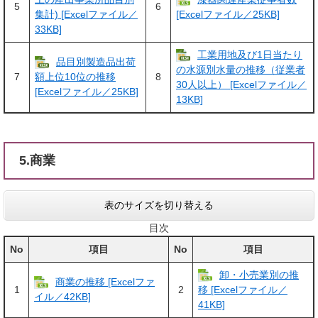
5
6
集計) [Excelファイル／
[Excelファイル／25KB]
33KB]
工業用地及び1日当たり
品目別製造品出荷
の水源別水量の推移（従業者
7
8
額上位10位の推移
30人以上） [Excelファイル／
[Excelファイル／25KB]
13KB]
5.商業
表のサイズを切り替える
目次
No
項目
No
項目
卸・小売業別の推
商業の推移 [Excelファ
1
2
移 [Excelファイル／
イル／42KB]
41KB]