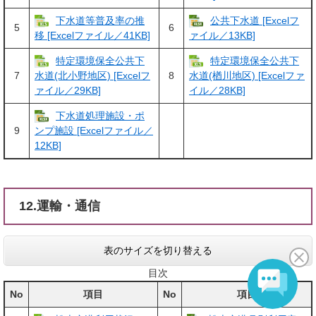
下水道等普及率の推
公共下水道 [Excelフ
5
6
移 [Excelファイル／41KB]
ァイル／13KB]
特定環境保全公共下
特定環境保全公共下
7
8
水道(北小野地区) [Excelフ
水道(楢川地区) [Excelファ
ァイル／29KB]
イル／28KB]
下水道処理施設・ポ
9
ンプ施設 [Excelファイル／
12KB]
12.運輸・通信
表のサイズを切り替える
目次
No
項目
No
項目