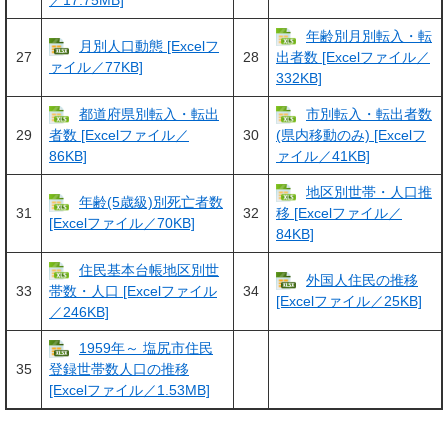
／17.75MB]
年齢別月別転入・転
月別人口動態 [Excelフ
27
28
出者数 [Excelファイル／
ァイル／77KB]
332KB]
都道府県別転入・転出
市別転入・転出者数
29
30
者数 [Excelファイル／
(県内移動のみ) [Excelフ
86KB]
ァイル／41KB]
地区別世帯・人口推
年齢(5歳級)別死亡者数
31
32
移 [Excelファイル／
[Excelファイル／70KB]
84KB]
住民基本台帳地区別世
外国人住民の推移
33
34
帯数・人口 [Excelファイル
[Excelファイル／25KB]
／246KB]
1959年～ 塩尻市住民
35
登録世帯数人口の推移
[Excelファイル／1.53MB]