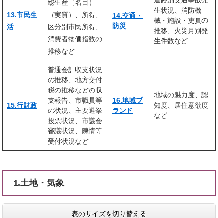
道路別交通事故発
総生産（名目）
生状況、消防機
13.市民生
（実質）、所得、
14.交通・
械・施設・吏員の
防災
活
区分別市民所得、
推移、火災月別発
消費者物価指数の
生件数など
推移など
普通会計収支状況
の推移、地方交付
税の推移などの収
地域の魅力度、認
支報告、市職員等
16.地域ブ
15.行財政
知度、居住意欲度
の状況、主要選挙
ランド
など
投票状況、市議会
審議状況、陳情等
受付状況など
1.土地・気象
表のサイズを切り替える