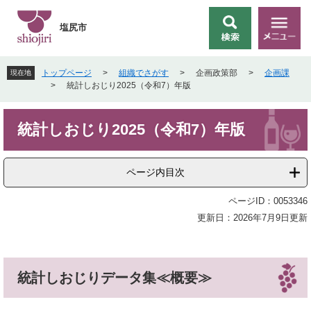
ペ
メ
ー
ニ
塩尻市
検
メ
ジ
ュ
索
ニ
の
ー
ュ
先
を
トップページ
>
組織でさがす
>
企画政策部
>
企画課
現在地
ー
頭
飛
>
統計しおじり2025（令和7）年版
で
ば
す
し
本
。
て
統計しおじり2025（令和7）年版
文
本
文
へ
ページ内目次
ページID：0053346
更新日：2026年7月9日更新
統計しおじりデータ集≪概要≫