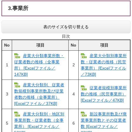
3.事業所
表のサイズを切り替える
目次
No
項目
No
項目
産業大分類事業所数・
産業大分類別事業所
従業者数の推移（全事業
数・従業者の推移（民営
1
2
所） [Excelファイル／
事業所） [Excelファイル
147KB]
／73KB]
産業大分類別、従業者
従業者規模別事業所
数規模別事業所数及び従業
3
4
数の推移（民営事業所）
者数の推移（全事業所）
[Excelファイル／47KB]
[Excelファイル／37KB]
産業大分類別・地区別
新設事業所数及び廃
事業所数・従業者数（全事
業事業所数とその従業者
5
6
業所） [Excelファイル／
数 [Excelファイル／