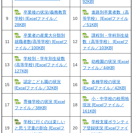
92KB]
卒業後の状況(義務教育
進路別卒業者数（高
9
10
学校) [Excelファイル／
等学校） [Excelファイル
28KB]
／51KB]
卒業者の産業大分類別
課程別・学科別生徒
11
12
就職者数(高等学校) [Excelフ
数（高等学校） [Excelフ
ァイル／100KB]
ァイル／103KB]
学校別・学年別生徒数
幼稚園の状況 [Excel
13
14
(高等学校) [Excelファイル／
ファイル／44KB]
127KB]
認定こども園の状況
各種学校の状況
15
16
[Excelファイル／32KB]
[Excelファイル／42KB]
小・中学校の校用地
専修学校の状況 [Excel
17
18
現況 [Excelファイル／
ファイル／38KB]
161KB]
学校に行くのは楽しい
学校支援ボランティ
19
20
と思う児童の割合 [Excelフ
ア登録状況 [Excelファイ