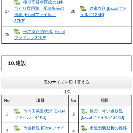
後期高齢者医療の1件
健康寿命 [Excelファ
当たり費用額、受診率等の
27
28
推移 [Excelファイル／
イル／12KB]
37KB]
平均寿命の推移 [Excel
29
ファイル／32KB]
10.建設
表のサイズを切り替える
目次
No
項目
No
項目
市内国県道状況 [Excel
橋梁・ずい道状況
1
2
ファイル／44KB]
[Excelファイル／34KB]
市道状況 [Excelファイ
市道舗装延長の推移
3
4