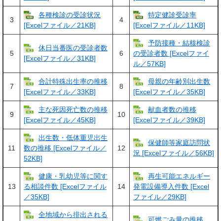
各種検診の受診状況
特定健診受診率
3
4
[Excelファイル／21KB]
[Excelファイル／11KB]
予防接種・結核検診
休日当番医の受診者数
5
6
の受診者数 [Excelファイ
[Excelファイル／31KB]
ル／57KB]
合計特殊出生率の推移
母親の年齢別出生数
7
8
[Excelファイル／33KB]
[Excelファイル／35KB]
主な死因死亡数の推移
献血者数の推移
9
10
[Excelファイル／45KB]
[Excelファイル／39KB]
出生数・低体重児出生
保健師等家庭訪問状
11
12
数の推移 [Excelファイル／
況 [Excelファイル／56KB]
52KB]
健康・乳幼児等に関す
再生可能エネルギー
13
14
る相談件数 [Excelファイル
発電設備導入件数 [Excel
／35KB]
ファイル／29KB]
全地域から排出される
可燃ごみ量の推移