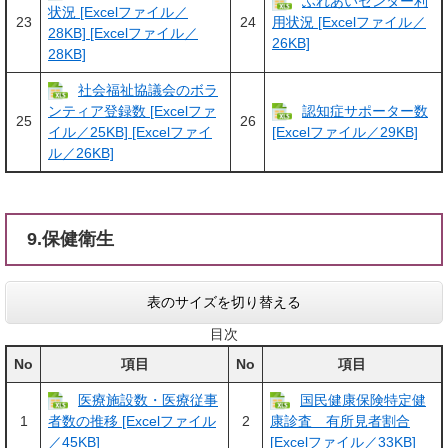
ふれあいセンター利
状況 [Excelファイル／
23
24
用状況 [Excelファイル／
28KB] [Excelファイル／
26KB]
28KB]
社会福祉協議会のボラ
認知症サポーター数
ンティア登録数 [Excelファ
25
26
イル／25KB] [Excelファイ
[Excelファイル／29KB]
ル／26KB]
9.保健衛生
表のサイズを切り替える
目次
No
項目
No
項目
医療施設数・医療従事
国民健康保険特定健
1
2
者数の推移 [Excelファイル
康診査 有所見者割合
／45KB]
[Excelファイル／33KB]