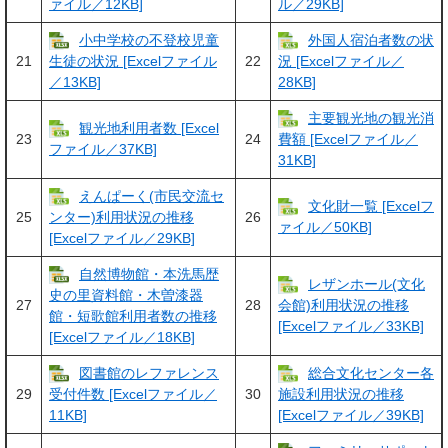
ァイル／12KB]
ル／29KB]
小中学校の不登校児童
外国人宿泊者数の状
21
22
生徒の状況 [Excelファイル
況 [Excelファイル／
／13KB]
28KB]
主要観光地の観光消
観光地利用者数 [Excel
23
24
費額 [Excelファイル／
ファイル／37KB]
31KB]
えんぱーく(市民交流セ
文化財一覧 [Excelフ
25
26
ンター)利用状況の推移
ァイル／50KB]
[Excelファイル／29KB]
自然博物館・本洗馬歴
レザンホール(文化
史の里資料館・木曽漆器
27
28
会館)利用状況の推移
館・短歌館利用者数の推移
[Excelファイル／33KB]
[Excelファイル／18KB]
図書館のレファレンス
総合文化センター各
29
30
受付件数 [Excelファイル／
施設利用状況の推移
11KB]
[Excelファイル／39KB]