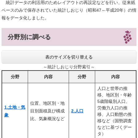
統計データの利活用のためレイアウトの再設定などを行い、従来紙
ベースのみで保存されていた統計しおじり（昭和47～平成20年）の情
報をデータ化しました。
分野別に調べる
表のサイズを切り替える
～統計しおじり分野索引～
分野
内容
分野
内容
人口と世帯の推
移、地区別・年齢
5歳階級別人口、
位置、地区別・地
1.土地・気
労働力人口の推
目別面積及び構成
2.人口
移、人口動態の推
象
比、気象概況など
移など（国勢調査
などに基づくデー
タ）