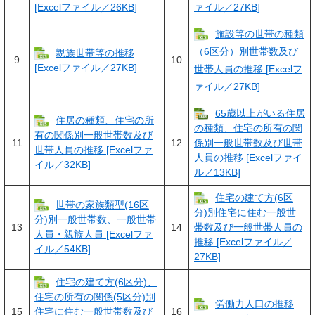
[Excelファイル／26KB]
ァイル／27KB]
施設等の世帯の種類
（6区分）別世帯数及び
親族世帯等の推移
9
10
[Excelファイル／27KB]
世帯人員の推移 [Excelフ
ァイル／27KB]
65歳以上がいる住居
住居の種類、住宅の所
の種類、住宅の所有の関
有の関係別一般世帯数及び
11
12
係別一般世帯数及び世帯
世帯人員の推移 [Excelファ
人員の推移 [Excelファイ
イル／32KB]
ル／13KB]
住宅の建て方(6区
世帯の家族類型(16区
分)別住宅に住む一般世
分)別一般世帯数、一般世帯
13
14
帯数及び一般世帯人員の
人員・親族人員 [Excelファ
推移 [Excelファイル／
イル／54KB]
27KB]
住宅の建て方(6区分)、
住宅の所有の関係(5区分)別
労働力人口の推移
15
16
住宅に住む一般世帯数及び