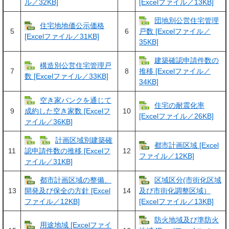
ル／32KB]
[Excelファイル／13KB]
団地別公営住宅管理
住宅地地価公示価格
5
6
戸数 [Excelファイル／
[Excelファイル／31KB]
35KB]
建築確認申請件数の
構造別公営住宅管理戸
7
8
推移 [Excelファイル／
数 [Excelファイル／33KB]
34KB]
空き家バンクを通じて
住宅の耐震化率
9
10
成約した空き家数 [Excelフ
[Excelファイル／26KB]
ァイル／36KB]
計画区域別建築確
都市計画区域 [Excel
11
12
認申請件数の推移 [Excelフ
ファイル／12KB]
ァイル／31KB]
都市計画区域の整備、
区域区分(市街化区域
13
14
開発及び保全の方針 [Excel
及び市街化調整区域）
ファイル／12KB]
[Excelファイル／13KB]
防火地域及び準防火
用途地域 [Excelファイ