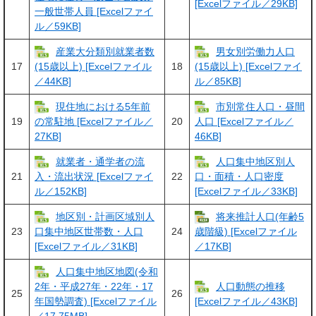
[Excelファイル／29KB]
一般世帯人員 [Excelファイ
ル／59KB]
産業大分類別就業者数
男女別労働力人口
17
18
(15歳以上) [Excelファイル
(15歳以上) [Excelファイ
／44KB]
ル／85KB]
現住地における5年前
市別常住人口・昼間
19
20
の常駐地 [Excelファイル／
人口 [Excelファイル／
27KB]
46KB]
就業者・通学者の流
人口集中地区別人
21
22
入・流出状況 [Excelファイ
口・面積・人口密度
ル／152KB]
[Excelファイル／33KB]
地区別・計画区域別人
将来推計人口(年齢5
23
24
口集中地区世帯数・人口
歳階級) [Excelファイル
[Excelファイル／31KB]
／17KB]
人口集中地区地図(令和
人口動態の推移
2年・平成27年・22年・17
25
26
年国勢調査) [Excelファイル
[Excelファイル／43KB]