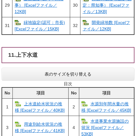
29
30
事） [Excelファイル／
定：県知事） [Excelファ
12KB]
イル／13KB]
緑地協定(認可：市長)
開発緑地数 [Excelフ
31
32
[Excelファイル／15KB]
ァイル／12KB]
11.上下水道
表のサイズを切り替える
目次
No
項目
No
項目
上水道給水状況の推
水源別年間水量の推
1
2
移 [Excelファイル／40KB]
移 [Excelファイル／45KB]
水道事業水源施設の
用途別給水状況の推
3
4
状況 [Excelファイル／
移 [Excelファイル／41KB]
53KB]