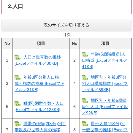
2.人口
表のサイズを切り替える
目次
No
項目
No
項目
年齢(5歳階級)別人
人口と世帯数の推移
1
2
口構成 [Excelファイル／
[Excelファイル／30KB]
41KB]
年齢3区分別人口構
地区別・年齢3区分
3
4
成・指数の推移 [Excelファ
別人口構成指数 [Excelフ
イル／31KB]
ァイル／59KB]
地区別・年齢5歳階
町(区)別世帯数・人口
5
6
級別人口 [Excelファイル
[Excelファイル／123KB]
／92KB]
世帯の種類(2区分)別世
世帯人員(7区分)別
7
8
帯数及び世帯人員の推移
一般世帯の推移 [Excelフ