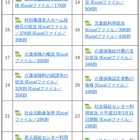
13
14
況 [Excelファイル／
移 [Excelファイル／17KB]
90KB]
特別養護老人ホーム桔
児童館利用状況
梗荘の状況 [Excelファイル
15
16
[Excelファイル／39KB]
／37KB] [Excelファイル／
[Excelファイル／43KB]
39KB]
介護保険給付費の支
介護保険の概況 [Excel
17
18
出状況 [Excelファイル／
ファイル／35KB]
34KB]
介護保険料の賦課等の
介護保険認定者数の
状況 [Excelファイル／
19
20
推移 [Excelファイル／
32KB] [Excelファイル／
34KB]
35KB]
社会福祉センター利
社会活動参加率 [Excel
用状況 ※平成31年3月31
21
22
ファイル／28KB]
日閉館 [Excelファイル／
29KB]
老人福祉センター利用