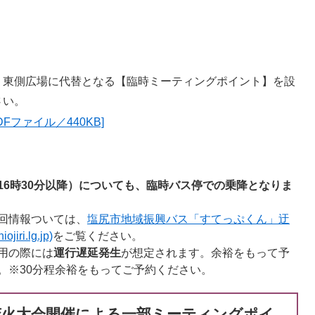
東側広場に代替となる【臨時ミーティングポイント】を設
さい。
Fファイル／440KB]
16時30分以降）についても、臨時バス停での乗降となりま
回情報ついては、
塩尻市地域振興バス「すてっぷくん」迂
i.lg.jp)
をご覧ください。
用の際には
運行遅延発生
が想定されます。余裕をもって予
。※30分程余裕をもってご予約ください。
涼花火大会開催による一部ミーティングポイ