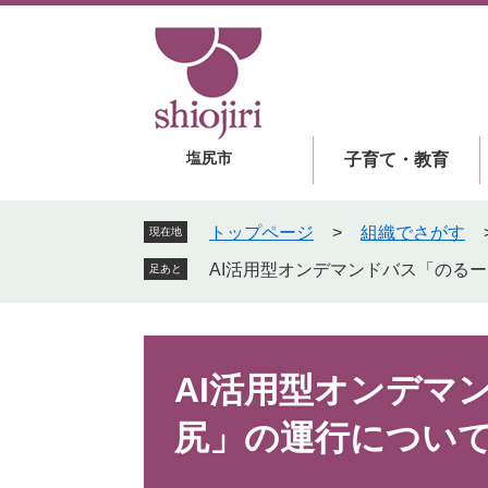
ペ
メ
ー
ニ
ジ
ュ
の
ー
先
を
頭
飛
塩尻市
子育て・教育
で
ば
す
し
。
て
トップページ
>
組織でさがす
現在地
本
AI活用型オンデマンドバス「のる
足あと
文
へ
本
文
AI活用型オンデマ
尻」の運行につい