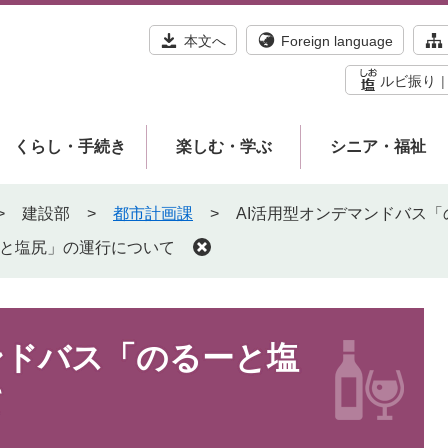
本文へ
Foreign language
ルビ振り
くらし・手続き
楽しむ・学ぶ
シニア・福祉
>
建設部
>
都市計画課
>
AI活用型オンデマンドバス
ーと塩尻」の運行について
ンドバス「のるーと塩
て