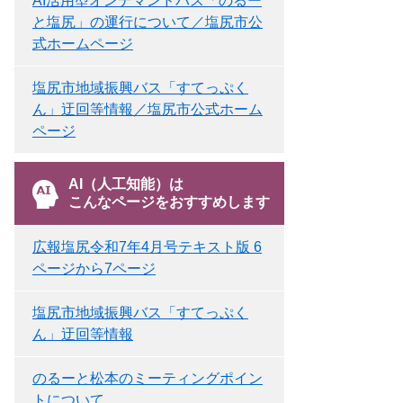
AI活用型オンデマンドバス「のるー
と塩尻」の運行について／塩尻市公
式ホームページ
塩尻市地域振興バス「すてっぷく
ん」迂回等情報／塩尻市公式ホーム
ページ
AI（人工知能）は
こんなページをおすすめします
広報塩尻令和7年4月号テキスト版 6
ページから7ページ
塩尻市地域振興バス「すてっぷく
ん」迂回等情報
のるーと松本のミーティングポイン
トについて