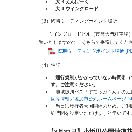
大-3 えんぱーく
大-4 ウイングロード
（3）臨時ミーティングポイント場所
・ウイングロードビル（市営大門駐車場）
置いたしますので、そちらで乗降してくだ
臨時ミーティングポイント場所 [PD
（4）注記
通行規制がかかっていない時間帯（
す。ご注意ください。
地域振興バス「すてっぷくん」の迂
回等情報／塩尻市公式ホームページ (shiojir
当日は歩行者天国開催のため、ご利
約時間を設定いただけますと幸いです
【8月22日】小坂田公園納