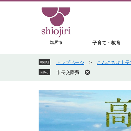
ペ
メ
ー
ニ
ジ
ュ
の
ー
先
を
頭
飛
塩尻市
子育て・教育
で
ば
す
し
。
て
トップページ
>
こんにちは市長
現在地
本
市長交際費
足あと
文
へ