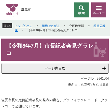
ペ
メ
ー
ニ
塩尻市
検
メ
ジ
ュ
索
ニ
の
ー
ュ
先
を
トップページ
>
組織でさがす
>
企画政策部
>
秘書広報
現在地
ー
頭
飛
課
>
【令和8年7月】市長記者会見グラレコ
で
ば
す
し
本
。
て
【令和8年7月】市長記者会見グラレ
文
本
コ
文
へ
ページ内目次
ページID：9941304
更新日：2026年7月23日更新
塩尻市長の定例記者会見の発表内容を、グラフィックレコード（グラ
レコ）で公開しています。