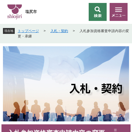
ペ
メ
ー
ニ
塩尻市
検
メ
ジ
ュ
索
ニ
の
ー
ュ
先
を
トップページ
>
入札・契約
>
入札参加資格審査申請内容の変
現在地
ー
頭
飛
更・承継
で
ば
す
し
。
て
本
文
へ
本