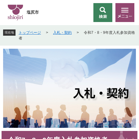
ペ
メ
ー
ニ
塩尻市
検
メ
ジ
ュ
索
ニ
の
ー
ュ
先
を
トップページ
>
入札・契約
>
令和7・8・9年度入札参加資格
現在地
ー
頭
飛
者
で
ば
す
し
。
て
本
文
へ
本