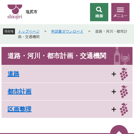
ペ
メ
ー
ニ
塩尻市
検
メ
ジ
ュ
索
ニ
の
ー
ュ
先
を
トップページ
>
申請書ダウンロード
>
道路・河川・都市計
現在地
ー
頭
飛
画・交通機関
で
ば
す
し
本
。
て
道路・河川・都市計画・交通機関
文
本
文
へ
道路
都市計画
区画整理