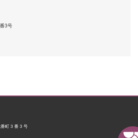
番3号
町 3 番 3 号