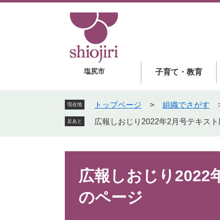
ペ
メ
ー
ニ
ジ
ュ
の
ー
先
を
頭
飛
塩尻市
子育て・教育
で
ば
す
し
。
て
トップページ
>
組織でさがす
現在地
本
広報しおじり2022年2月号テキス
足あと
文
へ
本
文
広報しおじり202
のページ