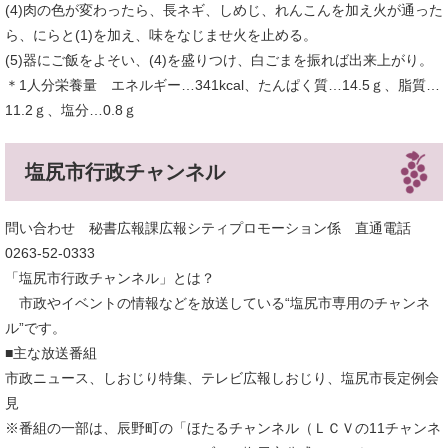
(4)肉の色が変わったら、長ネギ、しめじ、れんこんを加え火が通った
ら、にらと(1)を加え、味をなじませ火を止める。
(5)器にご飯をよそい、(4)を盛りつけ、白ごまを振れば出来上がり。
＊1人分栄養量 エネルギー…341kcal、たんぱく質…14.5ｇ、脂質…
11.2ｇ、塩分…0.8ｇ
塩尻市行政チャンネル
問い合わせ 秘書広報課広報シティプロモーション係 直通電話
0263-52-0333
「塩尻市行政チャンネル」とは？
市政やイベントの情報などを放送している“塩尻市専用のチャンネ
ル”です。
■主な放送番組
市政ニュース、しおじり特集、テレビ広報しおじり、塩尻市長定例会
見
※番組の一部は、辰野町の「ほたるチャンネル（ＬＣＶの11チャンネ