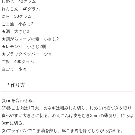
しめじ 40グラム
れんこん 40グラム
にら 30グラム
ごま油 小さじ2
★酒 大さじ2
★鶏がらスープの素 小さじ2
★レモン汁 小さじ2弱
★ブラックペッパー 少々
ご飯 400グラム
白ごま 少々
* 作り方
(1)★を合わせる。
(2)豚こま肉は1口大、長ネギは粗みじん切り、しめじは石づきを取り
食べやすい大きさに切る。れんこんは皮をむき3mmの薄切り、にらは
3cmに切る。
(3)フライパンでごま油を熱し、豚こま肉をほぐしながら炒める。