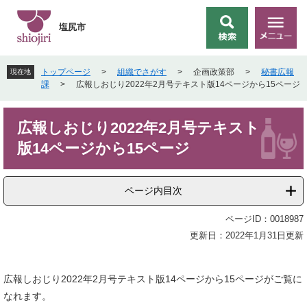
ペ
メ
ー
ニ
塩尻市
検
メ
ジ
ュ
索
ニ
の
ー
ュ
先
を
トップページ
>
組織でさがす
>
企画政策部
>
秘書広報
現在地
ー
頭
飛
課
>
広報しおじり2022年2月号テキスト版14ページから15ページ
で
ば
す
し
本
。
て
広報しおじり2022年2月号テキスト
文
本
版14ページから15ページ
文
へ
ページ内目次
ページID：0018987
更新日：2022年1月31日更新
広報しおじり2022年2月号テキスト版14ページから15ページがご覧に
なれます。