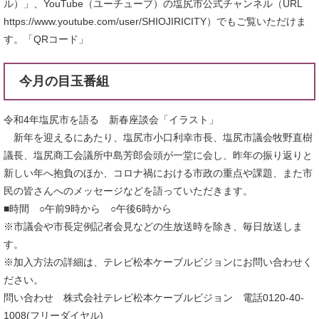
ル）」、YouTube（ユーチューブ）の塩尻市公式チャンネル（URL
https://www.youtube.com/user/SHIOJIRICITY）でもご覧いただけま
す。「QRコード」
今月の目玉番組
令和4年塩尻市を語る 新春座談会「イラスト」
新年を迎えるにあたり、塩尻市小口利幸市長、塩尻市議会牧野直樹
議長、塩尻商工会議所中島芳郎会頭が一堂に会し、昨年の振り返りと
新しい年へ抱負のほか、コロナ禍における市政の重点や課題、また市
民の皆さんへのメッセージなどを語っていただきます。
■時間 ○午前9時から ○午後6時から
※市議会や市長定例記者会見などの生放送時を除き、毎日放送しま
す。
※加入方法の詳細は、テレビ松本ケーブルビジョンにお問い合わせく
ださい。
問い合わせ 株式会社テレビ松本ケーブルビジョン 電話0120-40-
1008(フリーダイヤル)