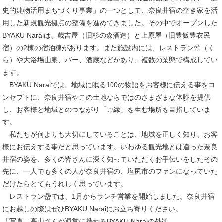
史的建物活用まちづくり事業」の一つとして、奈良井宿の空き家を活
用した新規観光拠点の整備を進めてきました。その中でオープンした
BYAKU Naraiは、歳吉屋（旧杉の森酒造）と上原屋（旧豊飯豊衣民
宿）の2棟の宿泊棟があります。また施設内には、レストラン嵒（く
ら）や大浴場山泉、バー、酒蔵などがあり、複数の業態で構成してい
ます。
BYAKU Naraiでは、地域に眠る100の物語をお客様に伝える事をコ
ンセプトに、奈良井宿やこの土地ならではのさまざまな体験を提供
し、お客様と地域とのつながり「ご縁」を生む場所を目指していま
す。
私たちが何よりも大切にしていることは、地域を正しく知り、お客
様にお伝えする事だと思っています。いわゆる観光地とは違った奈良
井宿の姿を、多くの皆さんに深く知っていただくお手伝いをしたその
先に、一人でも多くの人が奈良井宿の、塩尻市のファンになっていた
だけたらとてもうれしく思っています。
レストラン嵒では、1月からランチ営業を開始しました。奈良井宿
にお越しの際はぜひBYAKU Naraiにお立ち寄りください。
「写真」高山さんが運営に携わるBYAKU Naraiの外観