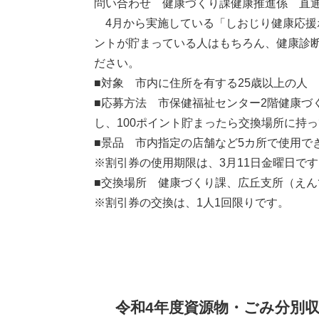
問い合わせ 健康づくり課健康推進係 直通電話0
4月から実施している「しおじり健康応援ポ
ントが貯まっている人はもちろん、健康診
ださい。
■対象 市内に住所を有する25歳以上の人
■応募方法 市保健福祉センター2階健康づ
し、100ポイント貯まったら交換場所に持
■景品 市内指定の店舗など5カ所で使用でき
※割引券の使用期限は、3月11日金曜日です
■交換場所 健康づくり課、広丘支所（え
※割引券の交換は、1人1回限りです。
令和4年度資源物・ごみ分別