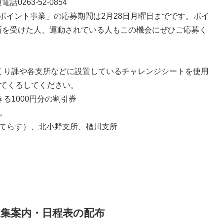
263-52-0854
イント事業」の応募期間は2月28日月曜日までです。ポイ
断を受けた人、運動されている人もこの機会にぜひご応募く
くり課や各支所などに設置しているチャレンジシートを使用
ってくるしてください。
る1000円分の割引券
。
んてらす）、北小野支所、楢川支所
収集案内・日程表の配布