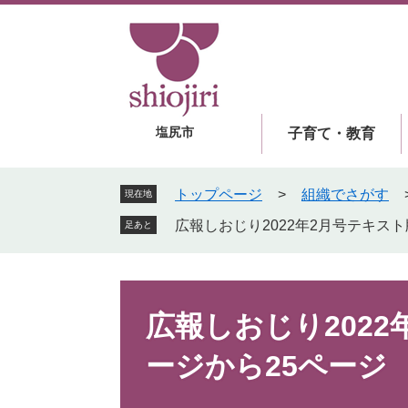
ペ
メ
ー
ニ
ジ
ュ
の
ー
先
を
頭
飛
塩尻市
子育て・教育
で
ば
す
し
。
て
トップページ
>
組織でさがす
現在地
本
広報しおじり2022年2月号テキスト
足あと
文
へ
本
文
広報しおじり2022
ージから25ページ