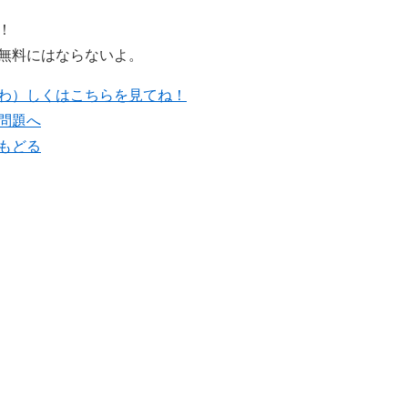
！
無料にはならないよ。
わ）しくはこちらを見てね！
問題へ
もどる​