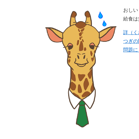
おしい
給食は
詳（く
つぎの
問題に