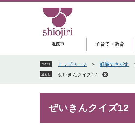
ペ
メ
ー
ニ
ジ
ュ
の
ー
先
を
頭
飛
塩尻市
子育て・教育
で
ば
す
し
。
て
トップページ
>
組織でさがす
現在地
本
ぜいきんクイズ12
足あと
文
へ
本
文
ぜいきんクイズ12