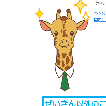
そのち
つぎの
​問題