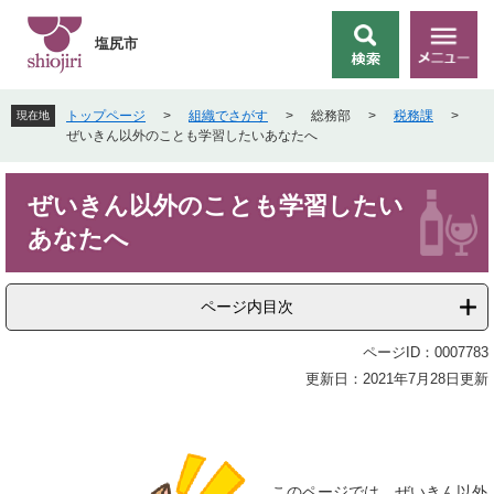
ペ
メ
ー
ニ
塩尻市
検
メ
ジ
ュ
索
ニ
の
ー
ュ
先
を
トップページ
>
組織でさがす
>
総務部
>
税務課
>
現在地
ー
頭
飛
ぜいきん以外のことも学習したいあなたへ
で
ば
す
し
本
。
て
ぜいきん以外のことも学習したい
文
本
あなたへ
文
へ
ページ内目次
ページID：0007783
更新日：2021年7月28日更新
このページでは、ぜいきん以外