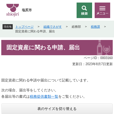
ペ
メ
ー
ニ
塩尻市
検
メ
ジ
ュ
索
ニ
の
ー
ュ
先
を
トップページ
>
組織でさがす
>
総務部
>
税務課
>
現在地
ー
頭
飛
固定資産に関わる申請、届出
で
ば
す
し
本
。
て
固定資産に関わる申請、届出
文
本
文
ページID：0003160
へ
更新日：2023年8月7日更新
固定資産に関わる申請や届出について記載しています。
次の場合、届出等をしてください。
各届出等の書式は
税務提供書類一覧
をご覧ください。
表のサイズを切り替える