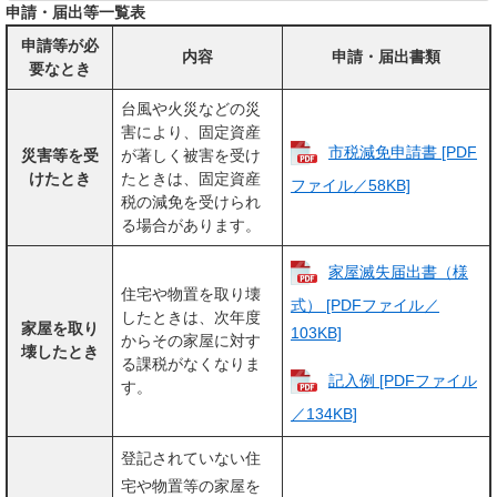
申請・届出等一覧表
申請等が必
内容
申請・届出書類
要なとき
台風や火災などの災
害により、固定資産
市税減免申請書 [PDF
災害等を受
が著しく被害を受け
けたとき
たときは、固定資産
ファイル／58KB]
税の減免を受けられ
る場合があります。
家屋滅失届出書（様
住宅や物置を取り壊
式） [PDFファイル／
したときは、次年度
家屋を取り
103KB]
からその家屋に対す
壊したとき
る課税がなくなりま
記入例 [PDFファイル
す。
／134KB]
登記されていない住
宅や物置等の家屋を