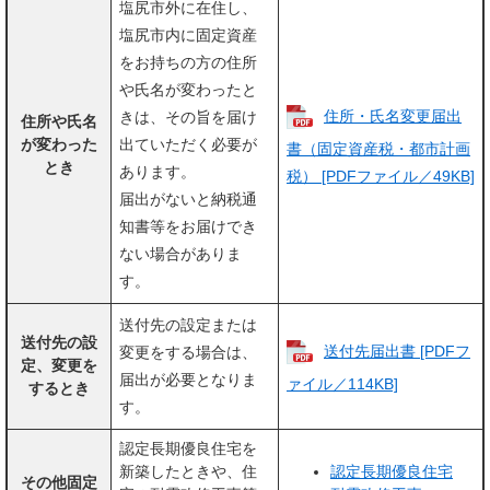
塩尻市外に在住し、
塩尻市内に固定資産
をお持ちの方の住所
や氏名が変わったと
住所・氏名変更届出
きは、その旨を届け
住所や氏名
が変わった
出ていただく必要が
書（固定資産税・都市計画
とき
あります。
税） [PDFファイル／49KB]
届出がないと納税通
知書等をお届けでき
ない場合がありま
す。
送付先の設定または
送付先の設
送付先届出書 [PDFフ
変更をする場合は、
定、変更を
届出が必要となりま
ァイル／114KB]
するとき
す。
認定長期優良住宅を
新築したときや、住
認定長期優良住宅
その他固定