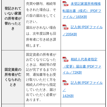
未登記家屋所有権移
売買や贈与、相続等
登記されて
をされた場合は、そ
転届出書（様式） [PDFフ
いない家屋
の旨の届出をしてく
ァイル／165KB]
の所有者が
ださい。
替わったと
記入例 [PDFファイル
届出がされない場合
き
は、次年度以降も旧
／205KB]
所有者に引き続き課
税します。
固定資産の所有者が
相続人代表者指定
お亡くなりになった
ときは、相続等の登
（変更）届出書 [PDFファ
固定資産の
記が完了するまでの
イル／72KB]
所有者が亡
間、通知書等をお受
くなられた
け取りいただく方を
記入例 [PDFファイル
とき
相続人の中から指定
していただき、届け
／
出ていただく必要が
142KB]
あります。