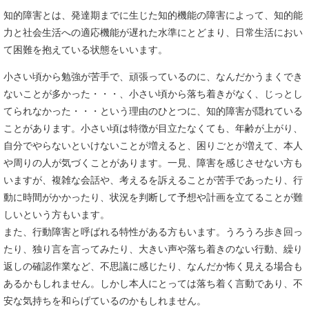
知的障害とは、発達期までに生じた知的機能の障害によって、知的能
力と社会生活への適応機能が遅れた水準にとどまり、日常生活におい
て困難を抱えている状態をいいます。
小さい頃から勉強が苦手で、頑張っているのに、なんだかうまくでき
ないことが多かった・・・、小さい頃から落ち着きがなく、じっとし
てられなかった・・・という理由のひとつに、知的障害が隠れている
ことがあります。小さい頃は特徴が目立たなくても、年齢が上がり、
自分でやらないといけないことが増えると、困りごとが増えて、本人
や周りの人が気づくことがあります。一見、障害を感じさせない方も
いますが、複雑な会話や、考えるを訴えることが苦手であったり、行
動に時間がかかったり、状況を判断して予想や計画を立てることが難
しいという方もいます。
また、行動障害と呼ばれる特性がある方もいます。うろうろ歩き回っ
たり、独り言を言ってみたり、大きい声や落ち着きのない行動、繰り
返しの確認作業など、不思議に感じたり、なんだか怖く見える場合も
あるかもしれません。しかし本人にとっては落ち着く言動であり、不
安な気持ちを和らげているのかもしれません。