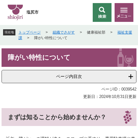
ペ
メ
ー
ニ
塩尻市
検
メ
ジ
ュ
索
ニ
の
ー
ュ
先
を
トップページ
>
組織でさがす
>
健康福祉部
>
福祉支援
現在地
ー
頭
飛
課
>
障がい特性について
で
ば
す
し
本
。
て
障がい特性について
文
本
文
へ
ページ内目次
ページID：0039542
更新日：2024年10月31日更新
まずは知ることから始めませんか？