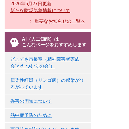
2026年5月27日更新
新たな防災気象情報について
重要なお知らせの一覧へ
AI（人工知能）は
こんなページをおすすめします
どこでも市長室（精神障害者家族
会“かたつむりの会”）
伝染性紅斑（リンゴ病）の感染がひ
ろがっています
香害の周知について
熱中症予防のために