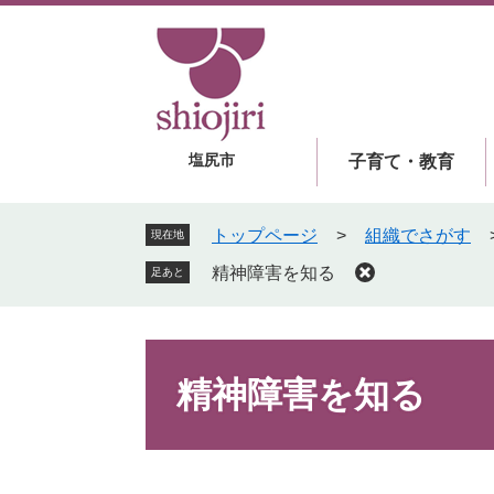
ペ
メ
ー
ニ
ジ
ュ
の
ー
先
を
頭
飛
塩尻市
子育て・教育
で
ば
す
し
。
て
トップページ
>
組織でさがす
現在地
本
精神障害を知る
足あと
文
へ
本
文
精神障害を知る