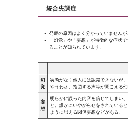
統合失調症
発症の原因はよく分かっていませんが
「幻覚」や「妄想」が特徴的な症状で
ることが知られています。
幻
実態がなく他人には認識できないが、
覚
やうわさ、指図する声等が聞こえる幻
明らかに誤った内容を信じてしまい、
妄
と。誰かにいやがらせをされていると
想
ように思える関係妄想などがある。