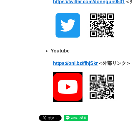
​
https://twitter.com/donnguri0531
＜
Youtube
​
https://onl.bz/ffhjSkr
＜外部リンク＞