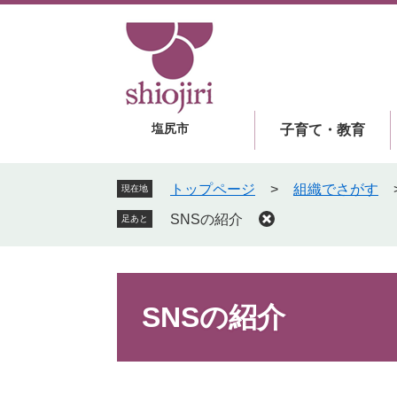
ペ
メ
ー
ニ
ジ
ュ
の
ー
先
を
頭
飛
塩尻市
子育て・教育
で
ば
す
し
。
て
トップページ
>
組織でさがす
現在地
本
SNSの紹介
足あと
文
へ
本
文
SNSの紹介