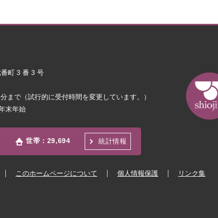
町 3 番 3 号
30分まで（試行的に受付時間を変更しています。）
年末年始
世帯：
29,694
統計情報
このホームページについて
個人情報保護
リンク集