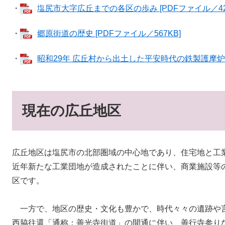
・
塩尻市大字広丘までの各区の歩み [PDFファイル／428
・
郷原街道の歴史 [PDFファイル／567KB]
・
昭和29年 広丘村から出土した平安時代の鉄製護摩炉 [
現在の広丘地区
広丘地区は塩尻市の北部圏域の中心地であり、住宅地と工
近年新たな工業団地が造成されたことに伴い、商業施設等
区です。
一方で、地区の歴史・文化も豊かで、時代々々の遺跡や
西脇往還「通称：善光寺街道」の開通に伴い、善行寺参り