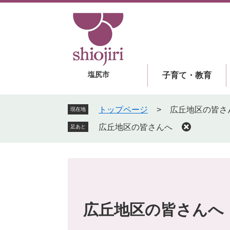
ペ
メ
ー
ニ
ジ
ュ
の
ー
先
を
頭
飛
塩尻市
子育て・教育
で
ば
す
し
。
て
トップページ
>
広丘地区の皆さ
現在地
本
広丘地区の皆さんへ
足あと
文
へ
広丘地区の皆さんへ