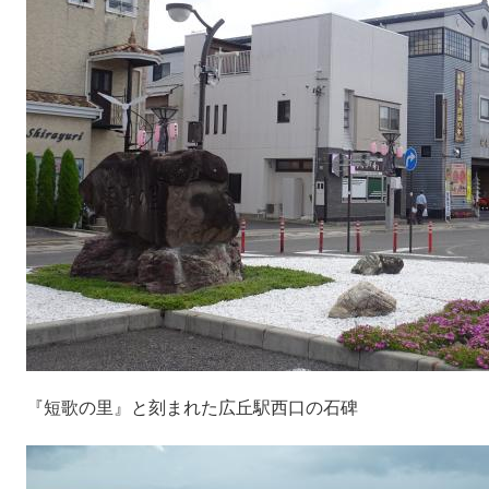
『短歌の里』と刻まれた広丘駅西口の石碑