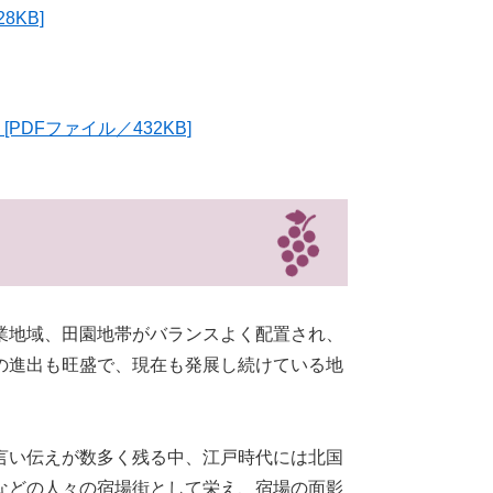
KB]
PDFファイル／432KB]
業地域、田園地帯がバランスよく配置され、
の進出も旺盛で、現在も発展し続けている地
言い伝えが数多く残る中、江戸時代には北国
などの人々の宿場街として栄え、宿場の面影