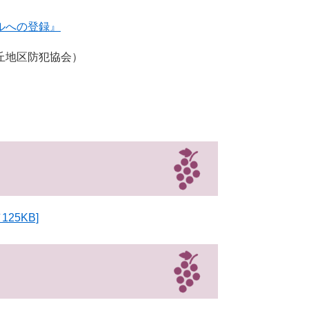
ルへの登録』
丘地区防犯協会）
25KB]