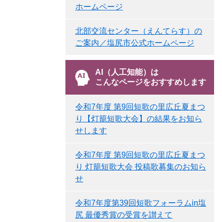
ホームページ
北部交流センター（えんてらす）の
ご案内／塩尻市公式ホームページ
AI（人工知能）は
こんなページをおすすめします
令和7年度 第9回短歌の里広丘夏まつ
り【灯籠短歌大会】の結果をお知ら
せします
令和7年度 第9回短歌の里広丘夏まつ
り 灯籠短歌大会 投稿歌募集のお知ら
せ
令和7年度第39回短歌フォーラムin塩
尻 最優秀賞の受賞を讃えて