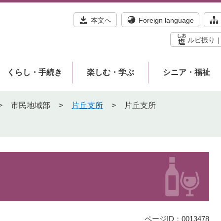
本文へ
Foreign language
ルビ振り
くらし・手続き
楽しむ・学ぶ
シニア・福祉
>
市民地域部
>
片丘支所
>
片丘支所
ページID：0013478