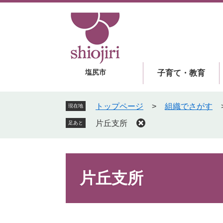
ペ
メ
ー
ニ
ジ
ュ
の
ー
先
を
頭
飛
塩尻市
子育て・教育
で
ば
す
し
。
て
トップページ
>
組織でさがす
現在地
本
片丘支所
足あと
文
へ
本
文
片丘支所