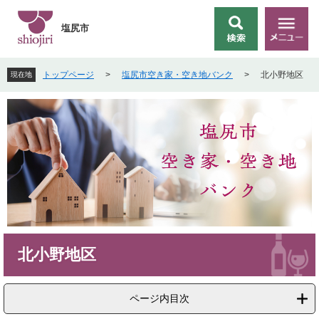
ペ
メ
ー
ニ
塩尻市
検
メ
ジ
ュ
索
ニ
の
ー
ュ
先
を
トップページ
>
塩尻市空き家・空き地バンク
>
北小野地区
現在地
ー
頭
飛
で
ば
す
し
。
て
本
文
へ
本
北小野地区
文
ページ内目次