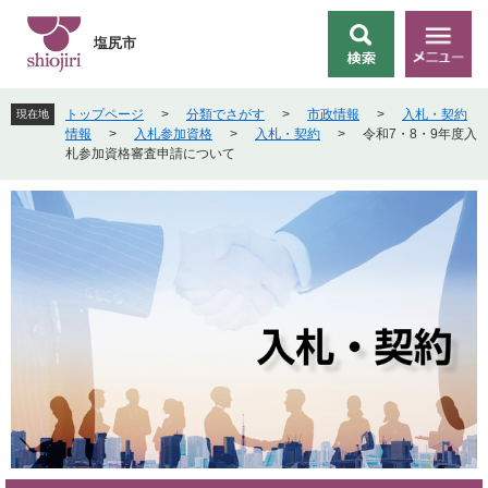
ペ
メ
ー
ニ
塩尻市
検
メ
ジ
ュ
索
ニ
の
ー
ュ
先
を
トップページ
>
分類でさがす
>
市政情報
>
入札・契約
現在地
ー
頭
飛
情報
>
入札参加資格
>
入札・契約
>
令和7・8・9年度入
で
ば
札参加資格審査申請について
す
し
。
て
本
文
へ