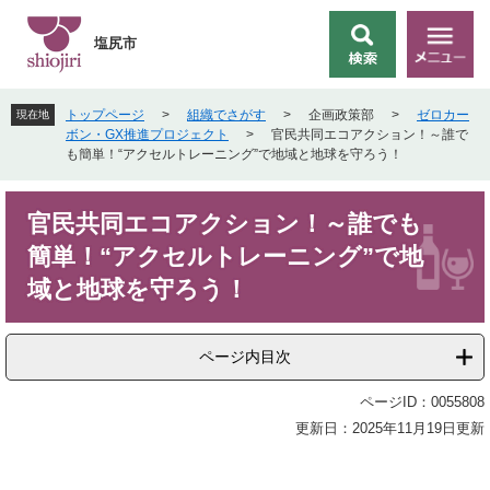
ペ
メ
ー
ニ
塩尻市
検
メ
ジ
ュ
索
ニ
の
ー
ュ
先
を
トップページ
>
組織でさがす
>
企画政策部
>
ゼロカー
現在地
ー
頭
飛
ボン・GX推進プロジェクト
>
官民共同エコアクション！～誰で
で
ば
も簡単！“アクセルトレーニング”で地域と地球を守ろう！
す
し
。
て
本
本
官民共同エコアクション！～誰でも
文
文
簡単！“アクセルトレーニング”で地
へ
域と地球を守ろう！
ページ内目次
ページID：0055808
更新日：2025年11月19日更新