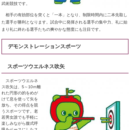
武術競技です。
相手の有効部位を突くと「一本」となり、制限時間内に二本先取し
た選手が勝利となります。試合中に発揮される選手の集中力、礼に始
まり礼に終わる選手たちの爽やかな態度にも注目です。
デモンストレーションスポーツ
スポーツウエルネス吹矢
スポーツウエルネ
ス吹矢は、5～10ｍ離
れた円形の的をめが
けて息を使って矢を
放ち、その得点を競
うスポーツです。老
若男女誰でも手軽に
楽しみながら腹式呼
吸をベースにしたス