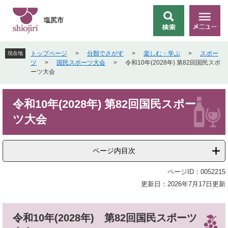
ペ
メ
ー
ニ
塩尻市
検
メ
ジ
ュ
索
ニ
の
ー
ュ
先
を
トップページ
>
分類でさがす
>
楽しむ・学ぶ
>
スポー
現在地
ー
頭
飛
ツ
>
国民スポーツ大会
>
令和10年(2028年) 第82回国民スポ
で
ば
ーツ大会
す
し
。
て
本
本
令和10年(2028年) 第82回国民スポー
文
文
ツ大会
へ
ページ内目次
ページID：0052215
更新日：2026年7月17日更新
令和10年(2028年) 第82回国民スポーツ