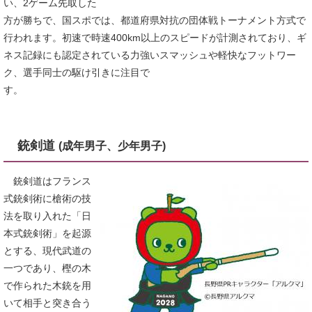
い、2ゲーム先取した
方が勝ちで、国スポでは、都道府県対抗の団体戦トーナメント方式で
行われます。初速で時速400km以上のスピードが計測されており、ギ
ネス記録にも認定されている 力強いスマッシュや軽快なフットワー
ク、選手同士の駆け引きに注目で
す。
銃剣道
(成年男子、少年男子)
銃剣道はフランス
式銃剣術に槍術の技
法を取り入れた「日
本式銃剣術」を起源
とする、現代武道の
一つであり、樫の木
で作られた木銃を用
いて相手と突き合う