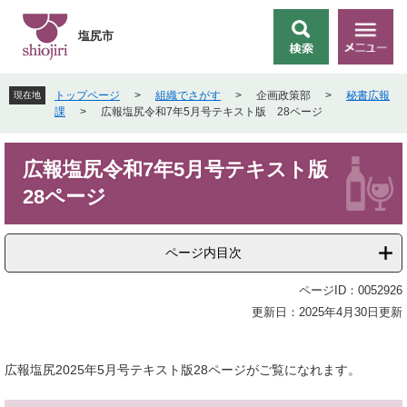
ペ
メ
ー
ニ
塩尻市
検
メ
ジ
ュ
索
ニ
の
ー
ュ
先
を
トップページ
>
組織でさがす
>
企画政策部
>
秘書広報
現在地
ー
頭
飛
課
>
広報塩尻令和7年5月号テキスト版 28ページ
で
ば
す
し
本
。
て
広報塩尻令和7年5月号テキスト版
文
本
28ページ
文
へ
ページ内目次
ページID：0052926
更新日：2025年4月30日更新
広報塩尻2025年5月号テキスト版28ページがご覧になれます。