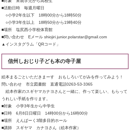
■対象 未就学児から高校生
■活動日時 毎週月曜日
○小学2年生以下 18時00分から18時50分
○小学3年生以上 18時50分から19時40分
■場所 塩尻西小学校体育館
■問い合わせ Eメール shiojiri.junior.polarstar@gmail.com
▲インスタグラム「QRコード」
信州しおじり子ども本の寺子屋
絵本まるごといただきまーす おもしろいてがみを作ってみよう！
問い合わせ 市立図書館 直通電話0263-53-3365
絵本作家のスギヤマカナヨさんと一緒に、作って楽しい、もらって
うれしい手紙を作ります。
■対象 小学3年生から中学生
■日時 6月8日日曜日 14時00分から16時00分
■場所 えんぱーく3階多目的ホール
■講師 スギヤマ カナヨさん（絵本作家）